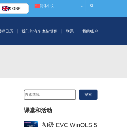
简体中文
£ GBP
课程日历
我们的汽车改装博客
联系
我的账户
搜索
课堂和活动
初级 EVC WinOLS 5