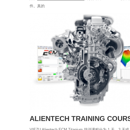
件。真的
ALIENTECH TRAINING COUR
VIEZU Alientech ECM Titanium 培训课程分为 1 天、3 