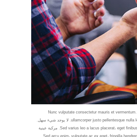
Nunc vulputate consectetur mauris et vermentum
ullamcorper justo pellentesque nulla lobortis rutrum. لا يوجد شيء سهل.
Sed varius leo a lacus placerat، eget finibus leo convallis. مركبة عينية
كبة إيليت. Sed arcu enim، vulputate ac ex eget، fringilla hendrerit