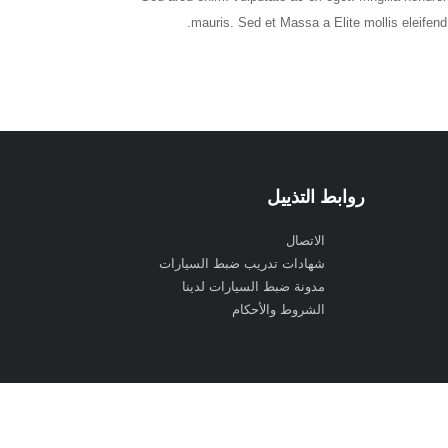
mauris. Sed et Massa a Elite mollis eleifend
روابط التذييل
الاتصال
شهادات تدريب ضبط السيارات
مدونة ضبط السيارات لدينا
الشروط والأحكام
VIEZU © C