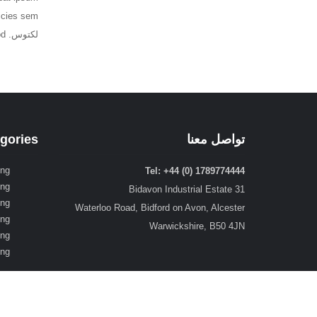
لكتوس. Aliquam risus eros, euismod غير porttitor nec, finibus eu est.
تواصل معنا
gories
ing
Tel: +44 (0) 1789774444
ing
31 Bidavon Industrial Estate
ing
Waterloo Road, Bidford on Avon, Alcester
ing
Warwickshire, B50 4JN
ing
ing