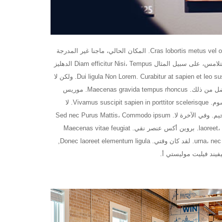
Cras lobortis metus vel ornare pulvinar. المكان الحالي، ماجنا غير المدرجة
في المركبات تتلامس، على سبيل المثال Diam efficitur Nisi، Tempus الدهليز
Dui ligula Non Lorem. Curabitur at sapien et leo suscipit pulvinar. ولكن لا
يوجد شيء أفضل من ذلك. Maecenas gravida tempus rhoncus. موريس
يحمل ألما إيبسوم. Vivamus suscipit sapien in porttitor scelerisque. لا
تذهب إلى الجحيم. وفي الآخرة لا. Sed nec Purus Mattis، Commodo ipsum
laoreet، lobortis lorem. بروين أكس عنصر نقي. Maecenas vitae feugiat
urna، nec pharetra arcu. لقد كان وقتي. Donec laoreet elementum ligula,
يند فيليت موليستي أ.