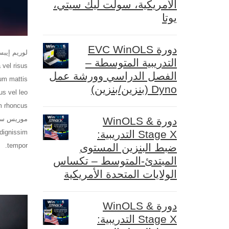
الأمريكية، سولت ليك سيتي،
يوتا
دورة EVC WinOLS
التدريبية المتوسطة –
 vel risus
الفصل الدراسي وورشة عمل
Dyno (بنزين/بنزين)
دورة WinOLS &
Stage X التدريبية:
 dignissim
ضبط البنزين المستوى
tempor.
المبتدئ-المتوسط – تكساس
الولايات المتحدة الأمريكية
دورة WinOLS &
Stage X التدريبية: