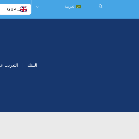
العربية
£ GBP
الينتك
التدريب ع