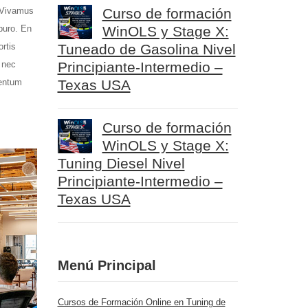
 Vivamus
Curso de formación
 puro. En
WinOLS y Stage X:
rtis
Tuneado de Gasolina Nivel
 nec
Principiante-Intermedio –
mentum
Texas USA
Curso de formación
WinOLS y Stage X:
Tuning Diesel Nivel
Principiante-Intermedio –
Texas USA
Menú Principal
Cursos de Formación Online en Tuning de