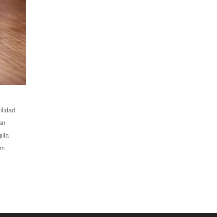
ilidad.
an
illa
am.