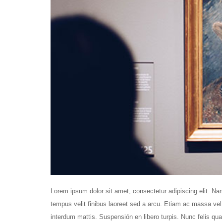
Lorem ipsum dolor sit amet, consectetur adipiscing elit. N
tempus velit finibus laoreet sed a arcu. Etiam ac massa vel
interdum mattis. Suspensión en libero turpis. Nunc felis qu