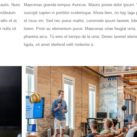
mauris. Nunc
Maecenas gravida tempus rhoncus. Mauris posee dolor ipsum.
estibulum
suscipit sapien in porttitor scelerisque. Ahora bien, no hay lago
llis et et
et risus sin. Sed nec purus mattis, commodo ipsum laoreet, lobo
 nulla sit
lorem. Proin ac elementum purus. Maecenas vitae feugiat urna,
pharetra arcu. Tú eres el tiempo de la urna. Donec laoreet ele
ligula, sit amet eleifend velit molestie a.