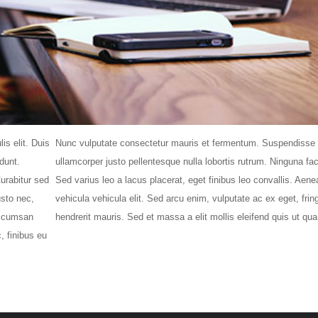
is elit. Duis
Nunc vulputate consectetur mauris et fermentum. Suspendisse
dunt.
ullamcorper justo pellentesque nulla lobortis rutrum. Ninguna fac
Curabitur sed
Sed varius leo a lacus placerat, eget finibus leo convallis. Aene
usto nec,
vehicula vehicula elit. Sed arcu enim, vulputate ac ex eget, fring
 accumsan
hendrerit mauris. Sed et massa a elit mollis eleifend quis ut qu
, finibus eu