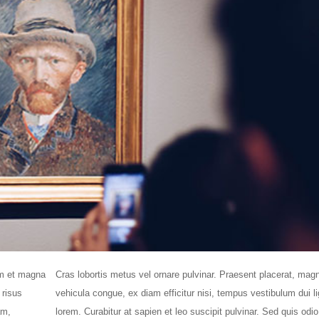
am et magna
Cras lobortis metus vel ornare pulvinar. Praesent placerat, mag
 risus
vehicula congue, ex diam efficitur nisi, tempus vestibulum dui l
am,
lorem. Curabitur at sapien et leo suscipit pulvinar. Sed quis odio 