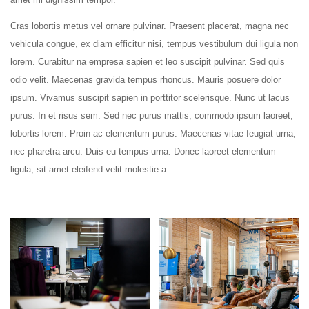
Cras lobortis metus vel ornare pulvinar. Praesent placerat, magna nec
vehicula congue, ex diam efficitur nisi, tempus vestibulum dui ligula non
lorem. Curabitur na empresa sapien et leo suscipit pulvinar. Sed quis
odio velit. Maecenas gravida tempus rhoncus. Mauris posuere dolor
ipsum. Vivamus suscipit sapien in porttitor scelerisque. Nunc ut lacus
purus. In et risus sem. Sed nec purus mattis, commodo ipsum laoreet,
lobortis lorem. Proin ac elementum purus. Maecenas vitae feugiat urna,
nec pharetra arcu. Duis eu tempus urna. Donec laoreet elementum
ligula, sit amet eleifend velit molestie a.