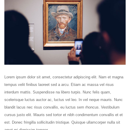
Lorem ipsum dolor sit amet, consectetur adipiscing elit. Nam et magna
tempus velit finibus laoreet sed a arcu. Etiam ac massa vel risus
interdum mattis. Suspendisse na libero turpis. Nunc felis quam,
scelerisque luctus auctor ac, luctus vel leo. In vel neque mauris. Nunc
blandit lacus nec risus convallis, eu luctus sem rhoncus. Vestibulum
cursus justo elit. Mauris sed tortor et nibh condimentum convallis et et
est. Donec fringilla sollicitudin tristique. Quisque ullamcorper nulla sit
amet mi dignissim tempor.