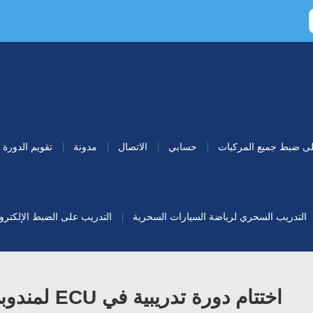
لى ضبط جميع المركبات
حسابي
الاتصال
مدونة
تقويم الدورة
التدريب السحري لرياضة السيارات السحرية
التدريب على الضبط الإلكتروني 
اختتام دورة تدريبية في ECU لمندوبي هونج كونج