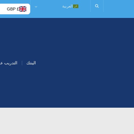
العربية
£ GBP
الينتك
التدريب ع