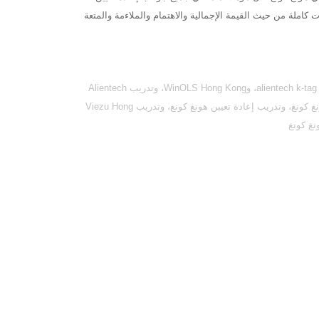
 كاملة من حيث القيمة الإجمالية والاهتمام والملاءمة والمتعة
تفتخر شركة Viezu Technologies بتقديم تدريب Alientech Hong Kong، وتدريب alientech k-tag Hong Kong، وWinOLS Hong Kong، وتدريب Alientech
kess Hong Kong، وتدريب برامج ضبط السيارات في هونغ كونغ، وتعلم ضبط السيارات في هونغ كونغ، وتدريب إعادة تعيين هونغ كونغ، وتدريب Viezu Hong