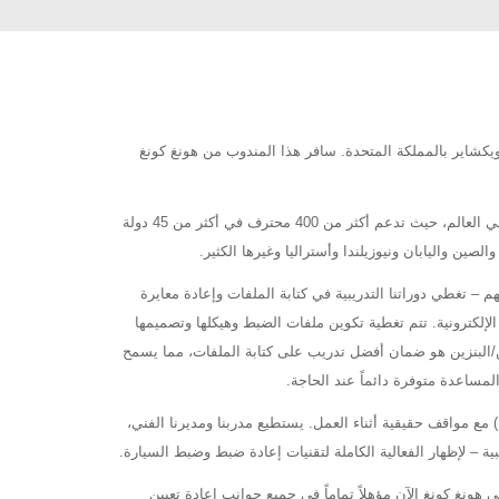
وارويكشاير بالمملكة المتحدة. سافر هذا المندوب من هونغ كونغ
اكتسبت شركة Viezu Technologies سمعة طيبة كواحدة من شركات ضبط المركبات الرائدة في العالم، حيث تدعم أكثر من 400 محترف في أكثر من 45 دولة
صين واليابان ونيوزيلندا وأستراليا وغيرها الكثير.
 – تغطي دوراتنا التدريبية في كتابة الملفات وإعادة معايرة
لإلكترونية. تتم تغطية تكوين ملفات الضبط وهيكلها وتصميمها
زين/البنزين هو ضمان أفضل تدريب على كتابة الملفات، مما يسمح
ساعدة متوفرة دائماً عند الحاجة.
كما هو الحال دائماً، تتضمن الدورة تدريباً عملياً على إعادة ضبط وحدة التحكم الإلكترونية (ECU) مع مواقف حقيقية أثناء العمل. يستطيع مدربنا ومديرنا الفني،
ة – لإظهار الفعالية الكاملة لتقنيات إعادة ضبط وضبط السيارة.
في هونغ كونغ الآن مؤهلاً تماماً في جميع جوانب إعادة تعيين