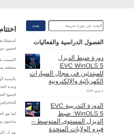
بحث
اختتام
استقبلنا ه
الفصول الدراسية والفعاليات
لحضور دورت
دورة ضبط الديزل
EVC WinOLS 5
مختلفة بما
للمبتدئين في مجال السيارات
بالنسبة لأ
الكهربائية والإلكترونية
وحدة التحك
1 يونيو، 2026
لجميع التط
للمحترفين
الدورة التدريبية EVC
WinOLS 5: ضبط
الديزل المستوى المتوسط –
سايمون واي
فيزو الولايات المتحدة
بعد أن أكم