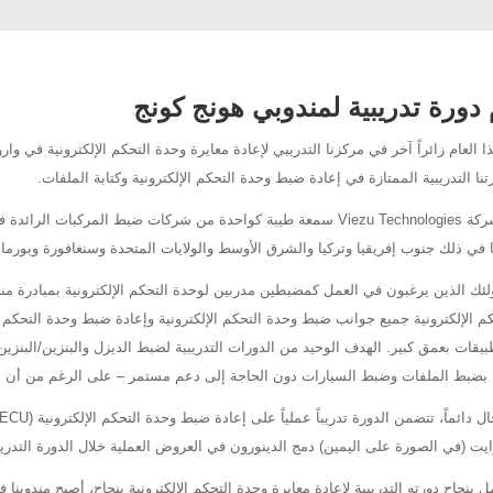
 دورة تدريبية لمندوبي هونج كونج
ذا العام زائراً آخر في مركزنا التدريبي لإعادة معايرة وحدة التحكم الإلكترونية في 
نا التدريبية الممتازة في إعادة ضبط وحدة التحكم الإلكترونية وكتابة الملفات.
 في ذلك جنوب إفريقيا وتركيا والشرق الأوسط والولايات المتحدة وسنغافورة وبورما وال
ولئك الذين يرغبون في العمل كمضبطين مدربين لوحدة التحكم الإلكترونية بمبادرة منهم
م الإلكترونية جميع جوانب ضبط وحدة التحكم الإلكترونية وإعادة ضبط وحدة التحكم ا
بيقات بعمق كبير. الهدف الوحيد من الدورات التدريبية لضبط الديزل والبنزين/البن
 بضبط الملفات وضبط السيارات دون الحاجة إلى دعم مستمر – على الرغم من أن الم
ت (في الصورة على اليمين) دمج الدينورون في العروض العملية خلال الدورة التدريبي
ل بنجاح دورته التدريبية لإعادة معايرة وحدة التحكم الإلكترونية بنجاح، أصبح مندوبنا 