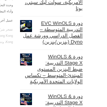
الأمريكية، سولت ليك سيتي،
وحدة التحك
يوتا
وأداء المع
عميل آخر ر
دورة EVC WinOLS
التدريبية المتوسطة –
الفصل الدراسي وورشة عمل
Dyno (بنزين/بنزين)
Kong، وتدريب ضبط الشريحة في هونغ كونغ، وتدريب ECM Hong Kong، وتعلم إعادة تعيين هونغ كونغ
دورة WinOLS &
Stage X التدريبية:
ضبط البنزين المستوى
المبتدئ-المتوسط – تكساس
الولايات المتحدة الأمريكية
دورة WinOLS &
Stage X التدريبية: