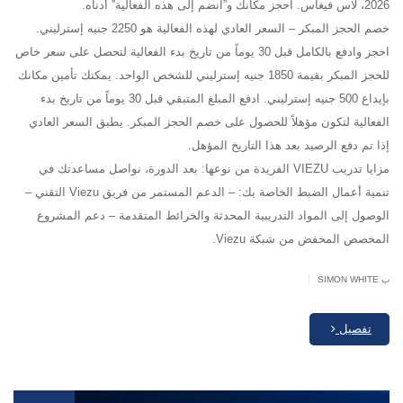
2026، لاس فيغاس. احجز مكانك و”انضم إلى هذه الفعالية” أدناه.
خصم الحجز المبكر – السعر العادي لهذه الفعالية هو 2250 جنيه إسترليني.
احجز وادفع بالكامل قبل 30 يوماً من تاريخ بدء الفعالية لتحصل على سعر خاص
للحجز المبكر بقيمة 1850 جنيه إسترليني للشخص الواحد. يمكنك تأمين مكانك
بإيداع 500 جنيه إسترليني. ادفع المبلغ المتبقي قبل 30 يوماً من تاريخ بدء
الفعالية لتكون مؤهلاً للحصول على خصم الحجز المبكر. يطبق السعر العادي
إذا تم دفع الرصيد بعد هذا التاريخ المؤهل.
مزايا تدريب VIEZU الفريدة من نوعها: بعد الدورة، نواصل مساعدتك في
تنمية أعمال الضبط الخاصة بك: – الدعم المستمر من فريق Viezu التقني –
الوصول إلى المواد التدريبية المحدثة والخرائط المتقدمة – دعم المشروع
المخصص المخفض من شبكة Viezu.
|
ب SIMON WHITE
تفصيل