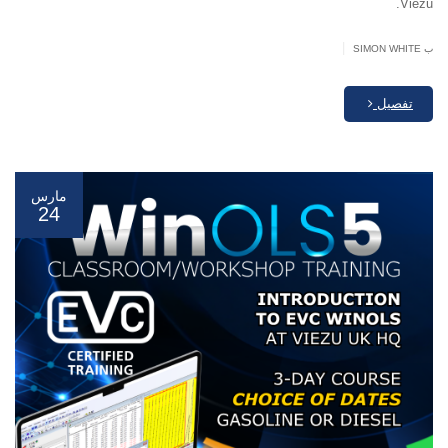
Viezu.
|
ب SIMON WHITE
تفصيل
مارس
24