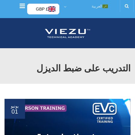
قائمة
العربية
£ GBP
التدريب على ضبط الديزل
يونيو
01