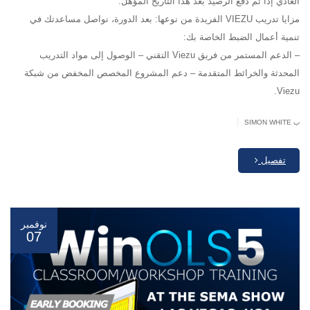
العادي إذا تم دفع الرصيد بعد هذا التاريخ المؤهل.
مزايا تدريب VIEZU الفريدة من نوعها: بعد الدورة، نواصل مساعدتك في
تنمية أعمال الضبط الخاصة بك:
– الدعم المستمر من فريق Viezu التقني – الوصول إلى مواد التدريب
المحدثة والخرائط المتقدمة – دعم المشروع المخصص المخفض من شبكة
Viezu.
|
ب SIMON WHITE
تفصيل
نوفمبر
07