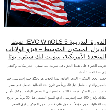
الدورة التدريبية EVC WinOLS 5: ضبط
الديزل المستوى المتوسط – فيزو الولايات
المتحدة الأمريكية، سولت ليك سيتي، يوتا
تدريب الخبراء على ضبط الديزل في سولت ليك سيتي. احجز مكانك و”انضم
إلى هذا الحدث” أدناه.
خصم الحجز المبكر – السعر العادي لهذا الحدث هو 2250 جنيه إسترليني. قم
بالحجز والدفع بالكامل قبل 30 يوماً من تاريخ بدء الفعالية لتحصل على سعر
خاص للحجز المبكر بقيمة 1850 جنيه إسترليني للشخص الواحد. يمكنك تأمين
مكانك بإيداع 500 جنيه إسترليني. ادفع المبلغ المتبقي قبل 30 يوماً من تاريخ
بدء الفعالية لتكون مؤهلاً للحصول على خصم الحجز المبكر. يطبق السعر