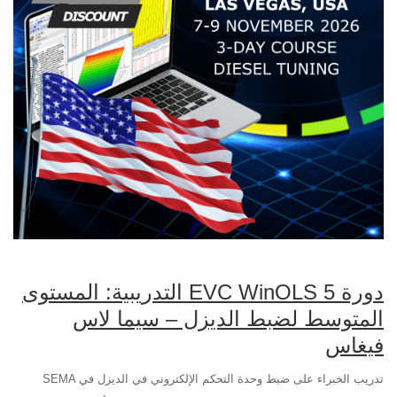
دورة EVC WinOLS 5 التدريبية: المستوى
المتوسط لضبط الديزل – سيما لاس
فيغاس
تدريب الخبراء على ضبط وحدة التحكم الإلكتروني في الديزل في SEMA