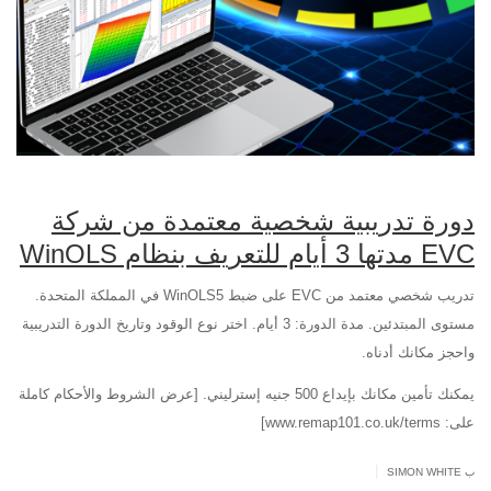
دورة تدريبية شخصية معتمدة من شركة
EVC مدتها 3 أيام للتعريف بنظام WinOLS
تدريب شخصي معتمد من EVC على ضبط WinOLS5 في المملكة المتحدة.
مستوى المبتدئين. مدة الدورة: 3 أيام. اختر نوع الوقود وتاريخ الدورة التدريبية
واحجز مكانك أدناه.
يمكنك تأمين مكانك بإيداع 500 جنيه إسترليني. [عرض الشروط والأحكام كاملة
على: www.remap101.co.uk/terms]
|
ب SIMON WHITE