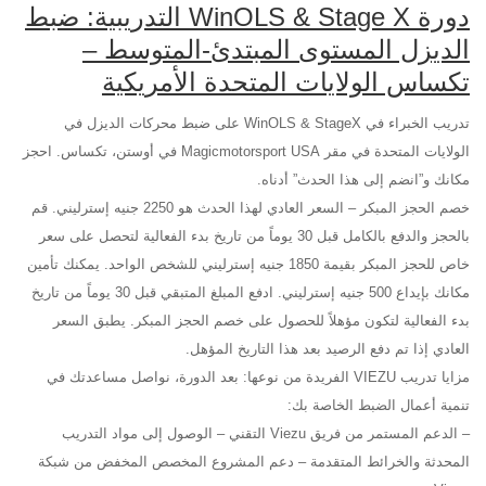
دورة WinOLS & Stage X التدريبية: ضبط
الديزل المستوى المبتدئ-المتوسط –
تكساس الولايات المتحدة الأمريكية
تدريب الخبراء في WinOLS & StageX على ضبط محركات الديزل في
الولايات المتحدة في مقر Magicmotorsport USA في أوستن، تكساس. احجز
مكانك و”انضم إلى هذا الحدث” أدناه.
خصم الحجز المبكر – السعر العادي لهذا الحدث هو 2250 جنيه إسترليني. قم
بالحجز والدفع بالكامل قبل 30 يوماً من تاريخ بدء الفعالية لتحصل على سعر
خاص للحجز المبكر بقيمة 1850 جنيه إسترليني للشخص الواحد. يمكنك تأمين
مكانك بإيداع 500 جنيه إسترليني. ادفع المبلغ المتبقي قبل 30 يوماً من تاريخ
بدء الفعالية لتكون مؤهلاً للحصول على خصم الحجز المبكر. يطبق السعر
العادي إذا تم دفع الرصيد بعد هذا التاريخ المؤهل.
مزايا تدريب VIEZU الفريدة من نوعها: بعد الدورة، نواصل مساعدتك في
تنمية أعمال الضبط الخاصة بك:
– الدعم المستمر من فريق Viezu التقني – الوصول إلى مواد التدريب
المحدثة والخرائط المتقدمة – دعم المشروع المخصص المخفض من شبكة