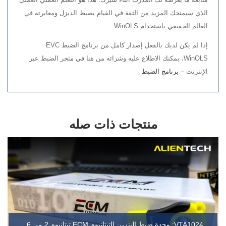
الذي سيمنحك المزيد من الثقة في القيام بضبط الديزل ومعايرته في
العالم الحقيقي باستخدام WinOLS.
إذا لم يكن لديك بالفعل إصدار كامل من برنامج الضبط EVC
WinOLS، يمكنك الاطلاع عليه وشرائه من هنا في متجر الضبط عبر
الإنترنت –
برنامج الضبط
منتجات ذات صله
VTA1024: وحدة ضبط البنزين التيتانيوم ECM تيتانيوم 2 من 6