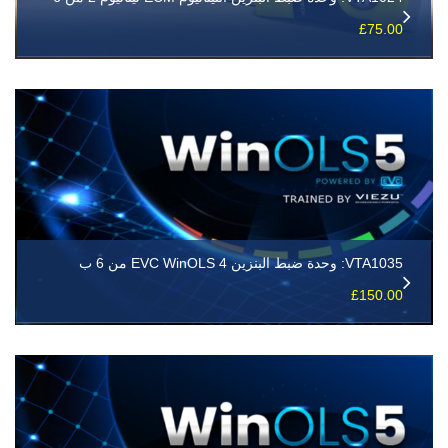
£
75.00
VTA1035: وحدة ضبط البنزين EVC WinOLS 4 من 6 ب
£
150.00