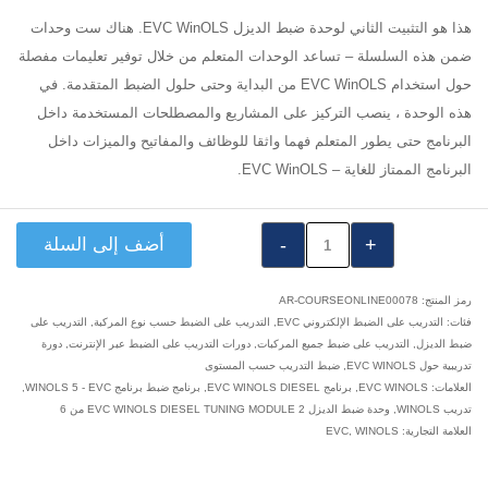
هذا هو التثبيت الثاني لوحدة ضبط الديزل EVC WinOLS. هناك ست وحدات
ضمن هذه السلسلة – تساعد الوحدات المتعلم من خلال توفير تعليمات مفصلة
حول استخدام EVC WinOLS من البداية وحتى حلول الضبط المتقدمة. في
هذه الوحدة ، ينصب التركيز على المشاريع والمصطلحات المستخدمة داخل
البرنامج حتى يطور المتعلم فهما واثقا للوظائف والمفاتيح والميزات داخل
البرنامج الممتاز للغاية – EVC WinOLS.
كمية
أضف إلى السلة
٪s
رمز المنتج:
AR-COURSEONLINE00078
فئات:
التدريب على الضبط الإلكتروني EVC
,
التدريب على الضبط حسب نوع المركبة
,
التدريب على
ضبط الديزل
,
التدريب على ضبط جميع المركبات
,
دورات التدريب على الضبط عبر الإنترنت
,
دورة
تدريبية حول EVC WINOLS
,
ضبط التدريب حسب المستوى
العلامات:
EVC WINOLS
,
برنامج EVC WINOLS DIESEL
,
برنامج ضبط برنامج WINOLS 5 - EVC
,
تدريب WINOLS
,
وحدة ضبط الديزل EVC WINOLS DIESEL TUNING MODULE 2 من 6
العلامة التجارية:
WINOLS
,
EVC