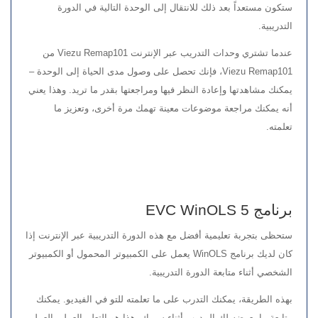
ستكون مستعداً بعد ذلك للانتقال إلى الوحدة التالية في الدورة
التدريبية.
عندما تشتري وحدات التدريب عبر الإنترنت Viezu Remap101 من
Viezu Remap101، فإنك تحصل على وصول مدى الحياة إلى الوحدة –
يمكنك مشاهدتها وإعادة النظر فيها ومراجعتها بقدر ما تريد. وهذا يعني
أنه يمكنك مراجعة موضوعات معينة تهمك مرة أخرى، وتعزيز ما
تعلمته.
برنامج EVC WinOLS 5
ستحظى بتجربة تعليمية أفضل مع هذه الدورة التدريبية عبر الإنترنت إذا
كان لديك برنامج WinOLS يعمل على الكمبيوتر المحمول أو الكمبيوتر
الشخصي أثناء متابعة الدورة التدريبية.
بهذه الطريقة، يمكنك التدرب على ما تعلمته للتو في الفيديو. يمكنك
متابعة ما يعرضه لك المدرب أثناء سيرك. هذا هو التعلم العملي العملي