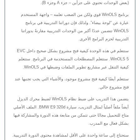
(بعض الوحدات تحتوي على جزأين – جزء A وجزء B).
برنامج WinOLS قوي ولكن من الصعب تعلمه – واجهة المستخدم
عبارة عن “لوحة بيضاء”. ولذلك فإن دوراتنا التدريبية في برنامج
WinOLS تتضمن عددًا أكبر من الوحدات التدريبية مقارنةً بدوراتنا
التدريبية لحزم البرامج الأخرى.
ستتعلم في هذه الوحدة كيفية فتح مشروع بشكل صحيح داخل EVC
WinOLS 5. ستتعلم المصطلحات المستخدمة في البرنامج. ستتعلم
كيفية التنقل عبر مشاريع تطوير الملفات وضبطها في WinOLS.
ستتعلم أيضًا كيفية فتح مشروع موجود، والأشياء التي يجب تجنبها عند
فتح مشروع حالي.
يتضمن هذا التدريب على ضبط نظام WinOLS لضبط محرك الديزل
أيضاً ملفاً أصلياً لمثال التدريب، سيارة BMW E9 320d. الملف الأصلي
متاح للتحميل مجانًا حتى تتمكن من متابعة هذه الدورة والمشاركة فيها
بشكل فعال مع المدرب.
ستحتاج إلى ساعة واحدة على الأقل لمشاهدة محتوى الدورة التدريبية.