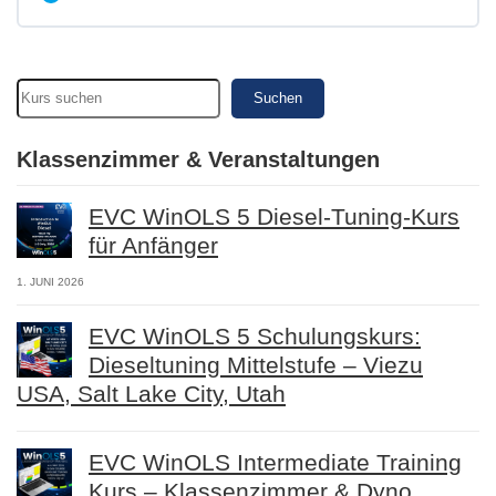
L1/1:
EVC
WinOLS
Benzintuning
Modul
4
von
Suchen
6c:
Lektion
3
Klassenzimmer & Veranstaltungen
EVC WinOLS 5 Diesel-Tuning-Kurs
für Anfänger
1. JUNI 2026
EVC WinOLS 5 Schulungskurs:
Dieseltuning Mittelstufe – Viezu
USA, Salt Lake City, Utah
EVC WinOLS Intermediate Training
Kurs – Klassenzimmer & Dyno