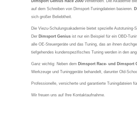
Dimsport Genius Race 2000
verwenden. Die Akademie biet
auf dem Schreiben von
Dimsport-Tuningdateien
basieren.
D
sich großer Beliebtheit.
Die Viezu-Schulungsakademie bietet spezielle Autotuning
Der
Dimsport Genius
ist nur ein Beispiel für ein OBD-Tuni
alle OE-Steuergeräte und das Tuning, das an ihnen durchg
tiefgehendes kundenspezifisches Tuning werden in den an
Ganz wichtig: Neben dem
Dimsport Race- und Dimsport 
Werkzeuge und Tuninggeräte behandelt, darunter Old-Schoo
Professionelle, versicherte und garantierte Tuningdateien f
Wir freuen uns auf Ihre Kontaktaufnahme.