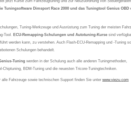
et jetzt Kurse zum Fahrzeugtuning und zur Neuzuordnung von Steuergeräten 
ie Tuningsoftware Dimsport Race 2000 und das Tuningtool Genius OBD
e
-Schulungen, Tuning-Werkzeuge und Ausrüstung zum Tuning der meisten Fahr
ng-Tool.
ECU-Remapping-Schulungen und Autotuning-Kurse
sind verfügba
eführt werden kann, zu verstehen. Auch Flash-ECU-Remapping und -Tuning s
gebotenen Schulungen behandelt.
Genius-Tuning
werden in der Schulung auch alle anderen Tuningmethoden,
l-Chiptuning, BDM-Tuning und die neuesten Tricore-Tuningtechniken.
ür alle Fahrzeuge sowie technischen Support finden Sie unter
www.viezu.com