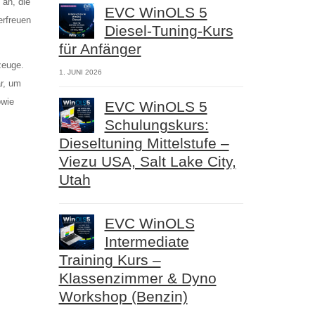
an, die
EVC WinOLS 5
rfreuen
Diesel-Tuning-Kurs
für Anfänger
zeuge.
1. JUNI 2026
r, um
owie
EVC WinOLS 5
Schulungskurs:
Dieseltuning Mittelstufe –
Viezu USA, Salt Lake City,
Utah
EVC WinOLS
Intermediate
Training Kurs –
Klassenzimmer & Dyno
Workshop (Benzin)