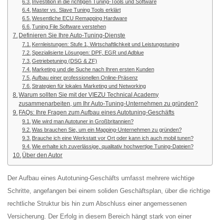
Investition in die richtigen Tuning-Tools und Software
Master vs. Slave Tuning Tools erklärt
Wesentliche ECU Remapping Hardware
Tuning File Software verstehen
Definieren Sie Ihre Auto-Tuning-Dienste
Kernleistungen: Stufe 1, Wirtschaftlichkeit und Leistungstuning
Spezialisierte Lösungen: DPF, EGR und Adblue
Getriebetuning (DSG & ZF)
Marketing und die Suche nach Ihren ersten Kunden
Aufbau einer professionellen Online-Präsenz
Strategien für lokales Marketing und Networking
Warum sollten Sie mit der VIEZU Technical Academy
zusammenarbeiten, um Ihr Auto-Tuning-Unternehmen zu gründen?
FAQs: Ihre Fragen zum Aufbau eines Autotuning-Geschäfts
Wie wird man Autotuner in Großbritannien?
Was brauchen Sie, um ein Mapping-Unternehmen zu gründen?
Brauche ich eine Werkstatt vor Ort oder kann ich auch mobil tunen?
Wie erhalte ich zuverlässige, qualitativ hochwertige Tuning-Dateien?
Über den Autor
Der Aufbau eines Autotuning-Geschäfts umfasst mehrere wichtige
Schritte, angefangen bei einem soliden Geschäftsplan, über die richtige
rechtliche Struktur bis hin zum Abschluss einer angemessenen
Versicherung. Der Erfolg in diesem Bereich hängt stark von einer