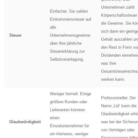
Unternehmen zahlt
Einfacher. Sie zahlen
Körperschaftssteuer
Einkommenssteuer auf
die Gewinne. Sie kö
alle
sich dann ein gering
Steuer
Unternehmensgewinne
Gehalt auszahlen un
über Ihre jährliche
den Rest in Form vo
Steuererklärung zur
Dividenden einnehm
Selbstveranlagung.
was Ihre
Gesamtsteuerrechn
senken kann.
Weniger formell. Einige
Professioneller. Der
größere Kunden oder
Name ‚Ltd‘ kann die
Lieferanten könnten
Glaubwürdigkeit erh
einen
Glaubwürdigkeit
was bei der Sicheru
Einzelunternehmer für
von Verträgen oder
ein kleineres, weniger
Finanzierungen hilfre