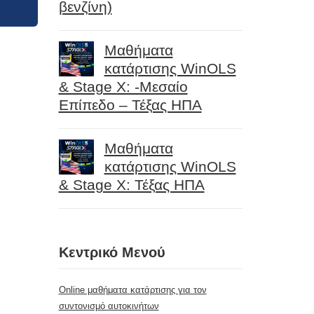
βενζίνη)
Μαθήματα
κατάρτισης WinOLS
& Stage X: -Μεσαίο
Επίπεδο – Τέξας ΗΠΑ
Μαθήματα
κατάρτισης WinOLS
& Stage X: Τέξας ΗΠΑ
Κεντρικό Μενού
Online μαθήματα κατάρτισης για τον
συντονισμό αυτοκινήτων