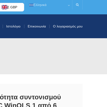
Ελληνικά
£ GBP
Ιστολόγιο
Επικοινωνία
Ο λογαριασμός μου
ότητα συντονισμού
C WinOLS 1 από 6