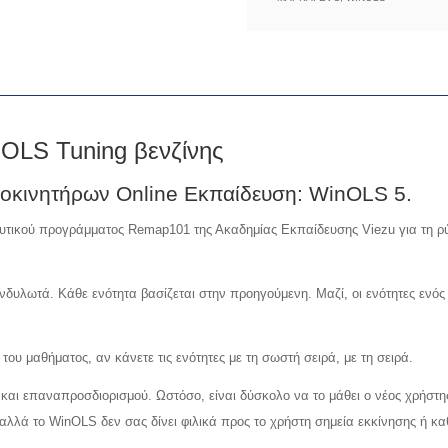
6
ποσότητα
OLS Tuning βενζίνης
οκινητήρων Online Εκπαίδευση: WinOLS 5.
δευτικού προγράμματος Remap101 της Ακαδημίας Εκπαίδευσης Viezu για τη ρ
ονδυλωτά. Κάθε ενότητα βασίζεται στην προηγούμενη. Μαζί, οι ενότητες εν
του μαθήματος, αν κάνετε τις ενότητες με τη σωστή σειρά, με τη σειρά.
 και επαναπροσδιορισμού. Ωστόσο, είναι δύσκολο να το μάθει ο νέος χρήστ
, αλλά το WinOLS δεν σας δίνει φιλικά προς το χρήστη σημεία εκκίνησης ή κ