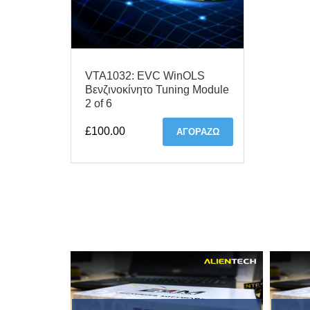
VTA1032: EVC WinOLS
Βενζινοκίνητο Tuning Module
2 of 6
£
100.00
ΑΓΟΡΆΖΩ