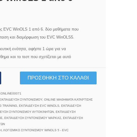
ης EVC WinOLS 1 από 6. δύο μαθήματα που
σταση και διαμόρφωση του EVC WinOLS5.
δευτική ενότητα, αφήστε 1 ώρα για να
ημα και το τεστ που σχετίζεται με αυτό
ΠΡΟΣΘΉΚΗ ΣΤΟ ΚΑΛΆΘΙ
ύ
ONLINE00071
ΕΚΠΑΊΔΕΥΣΗ ΣΥΝΤΟΝΙΣΜΟΎ
,
ONLINE ΜΑΘΉΜΑΤΑ ΚΑΤΆΡΤΙΣΗΣ
 TRAINING
,
ΕΚΠΑΊΔΕΥΣΗ EVC WINOLS
,
ΕΚΠΑΊΔΕΥΣΗ
ΕΥΣΗ ΣΥΝΤΟΝΙΣΜΟΎ ΑΥΤΟΚΙΝΉΤΩΝ
,
ΕΚΠΑΊΔΕΥΣΗ
ΗΣ
,
ΕΚΠΑΊΔΕΥΣΗ ΣΥΝΤΟΝΙΣΜΟΎ ΜΆΡΚΑΣ
,
ΕΚΠΑΊΔΕΥΣΗ
ΤΩΝ
Η
,
ΛΟΓΙΣΜΙΚΌ ΣΥΝΤΟΝΙΣΜΟΎ WINOLS 5 - EVC