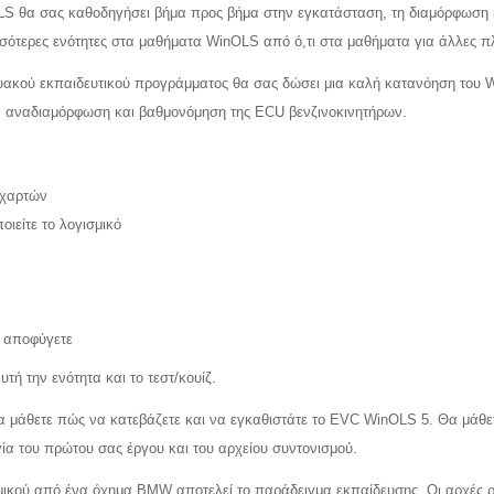
S θα σας καθοδηγήσει βήμα προς βήμα στην εγκατάσταση, τη διαμόρφωση κα
ότερες ενότητες στα μαθήματα WinOLS από ό,τι στα μαθήματα για άλλες πλ
ακού εκπαιδευτικού προγράμματος θα σας δώσει μια καλή κατανόηση του W
η, αναδιαμόρφωση και βαθμονόμηση της ECU βενζινοκινητήρων.
 χαρτών
οιείτε το λογισμικό
α αποφύγετε
τή την ενότητα και το τεστ/κουίζ.
 μάθετε πώς να κατεβάζετε και να εγκαθιστάτε το EVC WinOLS 5. Θα μάθετ
γία του πρώτου σας έργου και του αρχείου συντονισμού.
σμικού από ένα όχημα BMW αποτελεί το παράδειγμα εκπαίδευσης. Οι αρχές ρύ