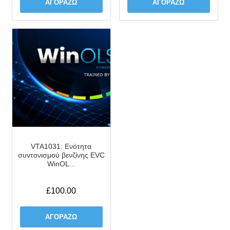
ΑΓΟΡΆΖΩ
ΑΓΟΡΆΖΩ
VTA1031: Ενότητα
συντονισμού βενζίνης EVC
WinOL...
£
100.00
ΑΓΟΡΆΖΩ