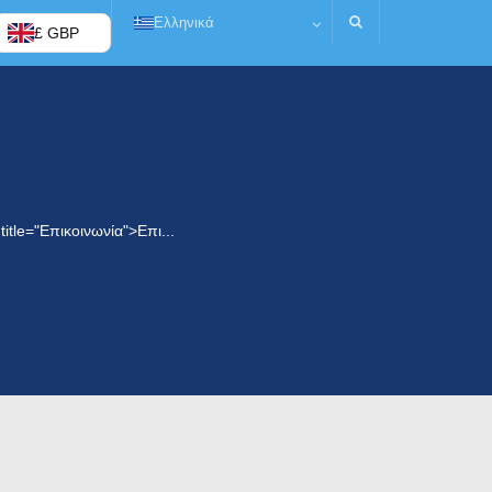
Ελληνικά
£ GBP
title="Επικοινωνία">Επι...