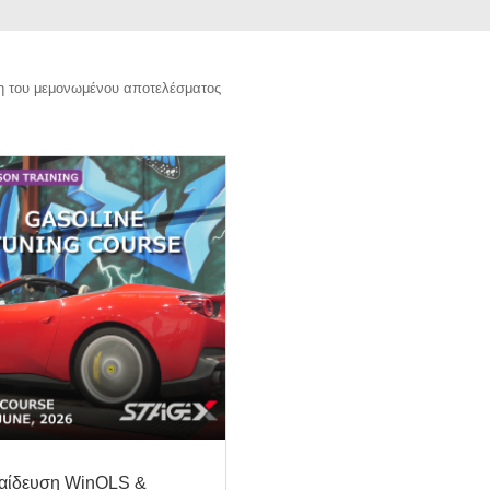
η του μεμονωμένου αποτελέσματος
αίδευση WinOLS &