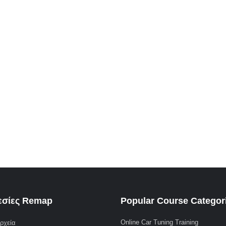
σίες Remap
Popular Course Categor
Online Car Tuning Training
ρχεία