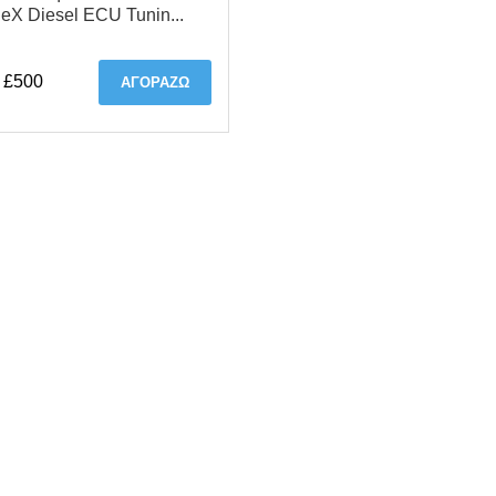
eX Diesel ECU Tunin...
 £500
ΑΓΟΡΆΖΩ