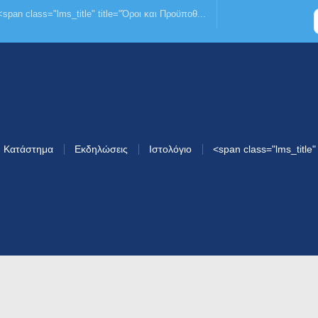
<span class="lms_title" title="Όροι και Προϋποθ...
Κατάστημα
Εκδηλώσεις
Ιστολόγιο
<span class="lms_title" 