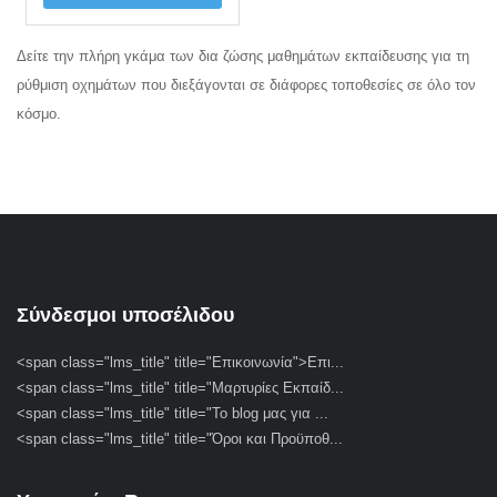
Δείτε την πλήρη γκάμα των δια ζώσης μαθημάτων εκπαίδευσης για τη
ρύθμιση οχημάτων που διεξάγονται σε διάφορες τοποθεσίες σε όλο τον
κόσμο.
Σύνδεσμοι υποσέλιδου
<span class="lms_title" title="Επικοινωνία">Επι...
<span class="lms_title" title="Μαρτυρίες Εκπαίδ...
<span class="lms_title" title="Το blog μας για ...
<span class="lms_title" title="Όροι και Προϋποθ...