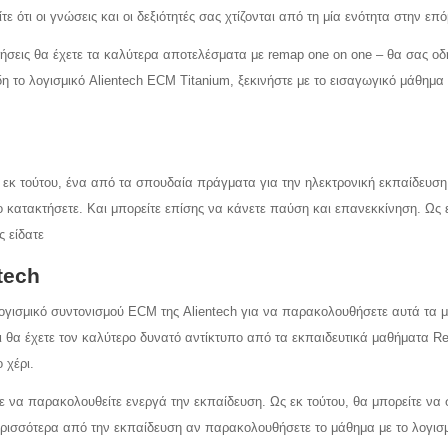
ότι οι γνώσεις και οι δεξιότητές σας χτίζονται από τη μία ενότητα στην επό
κήσεις θα έχετε τα καλύτερα αποτελέσματα με remap one on one – θα σας οδ
δη το λογισμικό Alientech ECM Titanium, ξεκινήστε με το εισαγωγικό μάθημα
κ τούτου, ένα από τα σπουδαία πράγματα για την ηλεκτρονική εκπαίδευση ε
 κατακτήσετε. Και μπορείτε επίσης να κάνετε παύση και επανεκκίνηση. Ως 
ς είδατε
tech
λογισμικό συντονισμού ECM της Alientech για να παρακολουθήσετε αυτά τα 
ότι θα έχετε τον καλύτερο δυνατό αντίκτυπο από τα εκπαιδευτικά μαθήματα
 χέρι.
τε να παρακολουθείτε ενεργά την εκπαίδευση. Ως εκ τούτου, θα μπορείτε να σ
ρισσότερα από την εκπαίδευση αν παρακολουθήσετε το μάθημα με το λογισμικ