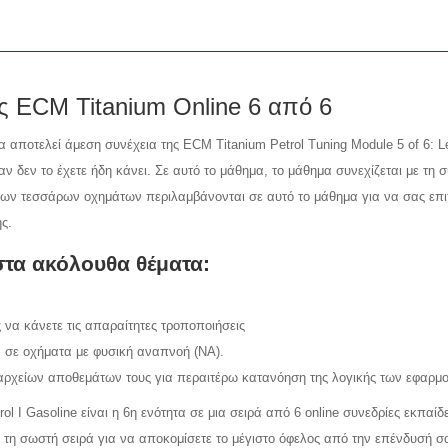
ς ECM Titanium Online 6 από 6
θημα αποτελεί άμεση συνέχεια της ECM Titanium Petrol Tuning Module 5 of 6
αν δεν το έχετε ήδη κάνει. Σε αυτό το μάθημα, το μάθημα συνεχίζεται με τ
ων τεσσάρων οχημάτων περιλαμβάνονται σε αυτό το μάθημα για να σας επιτ
ς.
στα ακόλουθα θέματα:
ς να κάνετε τις απαραίτητες τροποποιήσεις
σε οχήματα με φυσική αναπνοή (NA).
αρχείων αποθεμάτων τους για περαιτέρω κατανόηση της λογικής των εφαρ
ol I Gasoline είναι η 6η ενότητα σε μια σειρά από 6 online συνεδρίες εκπαί
τη σωστή σειρά για να αποκομίσετε το μέγιστο όφελος από την επένδυσή σ