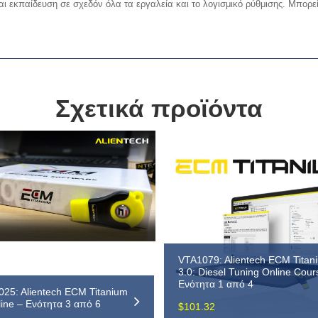
 εκπαίδευση σε σχεδόν όλα τα εργαλεία και το λογισμικό ρύθμισης. Μπορείτ
Σχετικά προϊόντα
VTA1079: Alientech ECM Titan
3.0: Diesel Tuning Online Cour
Ενότητα 1 από 4
25: Alientech ECM Titanium
ine – Ενότητα 3 από 6
$
101.32