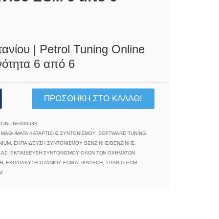
ανίου | Petrol Tuning Online
νότητα 6 από 6
ΠΡΟΣΘΉΚΗ ΣΤΟ ΚΑΛΆΘΙ
ύ
EONLINE00053B
 ΜΑΘΉΜΑΤΑ ΚΑΤΆΡΤΙΣΗΣ ΣΥΝΤΟΝΙΣΜΟΎ
,
SOFTWARE TUNING
NIUM
,
ΕΚΠΑΊΔΕΥΣΗ ΣΥΝΤΟΝΙΣΜΟΎ ΒΕΝΖΊΝΗΣ/ΒΕΝΖΊΝΗΣ
,
ΚΑΣ
,
ΕΚΠΑΊΔΕΥΣΗ ΣΥΝΤΟΝΙΣΜΟΎ ΌΛΩΝ ΤΩΝ ΟΧΗΜΆΤΩΝ
Η
,
ΕΚΠΑΊΔΕΥΣΗ ΤΙΤΑΝΊΟΥ ECM ALIENTECH
,
ΤΙΤΆΝΙΟ ECM
M