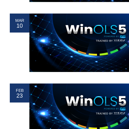
MAR
10
FEB
23