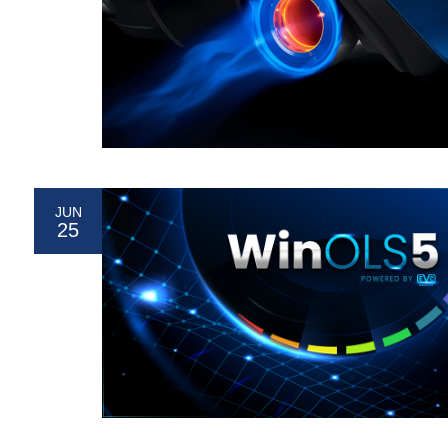
JUN
25