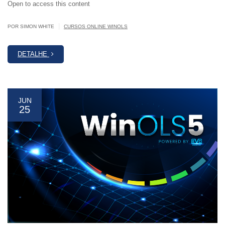
Open to access this content
|
POR SIMON WHITE
CURSOS ONLINE WINOLS
DETALHE
JUN
25