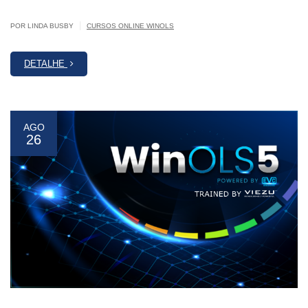
|
POR LINDA BUSBY
CURSOS ONLINE WINOLS
DETALHE
AGO
26