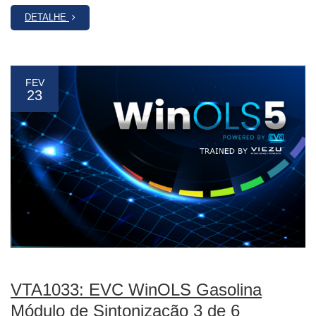
DETALHE
FEV
23
VTA1033: EVC WinOLS Gasolina
Módulo de Sintonização 3 de 6