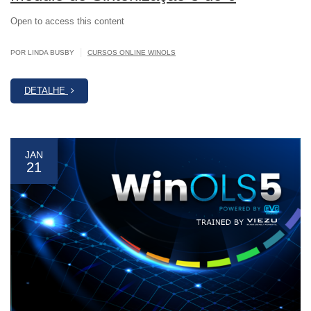
Open to access this content
|
POR LINDA BUSBY
CURSOS ONLINE WINOLS
DETALHE
JAN
21