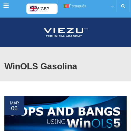
Cardápio
Português
£ GBP
WinOLS Gasolina
MAR
06