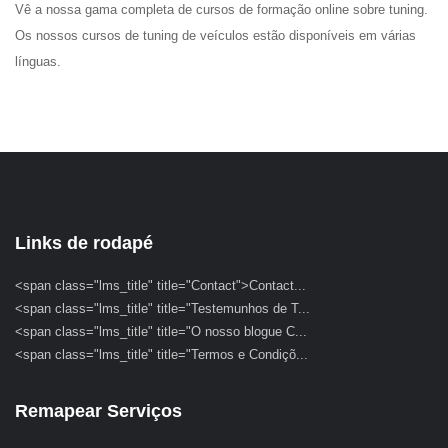
Vê a nossa gama completa de cursos de formação online sobre tuning.
Os nossos cursos de tuning de veículos estão disponíveis em várias
línguas.
Links de rodapé
<span class="lms_title" title="Contact">Contact...
<span class="lms_title" title="Testemunhos de T...
<span class="lms_title" title="O nosso blogue C...
<span class="lms_title" title="Termos e Condiçõ...
Remapear Serviços