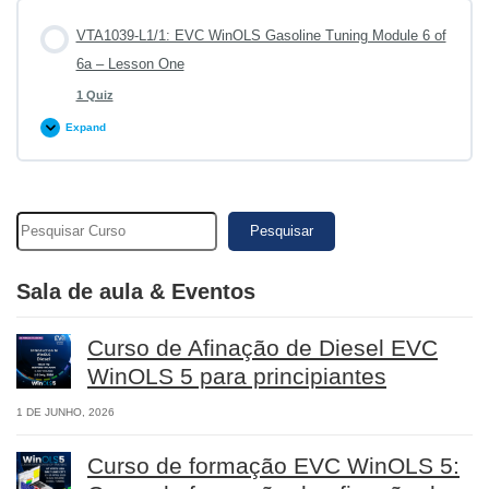
VTA1039-L1/1: EVC WinOLS Gasoline Tuning Module 6 of
6a – Lesson One
1 Quiz
Expand
VTA1039-
L1/1:
EVC
WinOLS
Gasoline
Tuning
Module
6
Pesquisar
of
6a
–
Lesson
Sala de aula & Eventos
One
Curso de Afinação de Diesel EVC
WinOLS 5 para principiantes
1 DE JUNHO, 2026
Curso de formação EVC WinOLS 5: