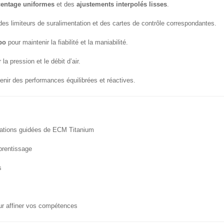
entage uniformes
et des
ajustements interpolés lisses
.
es limiteurs de suralimentation et des cartes de contrôle correspondantes.
bo
pour maintenir la fiabilité et la maniabilité.
la pression et le débit d’air.
enir des performances équilibrées et réactives.
ations guidées de ECM Titanium
prentissage
s
ur affiner vos compétences