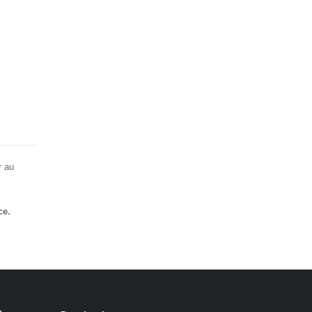
r au
ce.