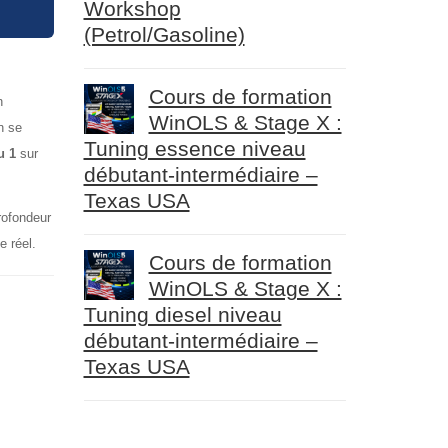
Workshop
(Petrol/Gasoline)
Cours de formation
n
WinOLS & Stage X :
n se
Tuning essence niveau
u 1
sur
débutant-intermédiaire –
Texas USA
profondeur
e réel.
Cours de formation
WinOLS & Stage X :
Tuning diesel niveau
débutant-intermédiaire –
Texas USA