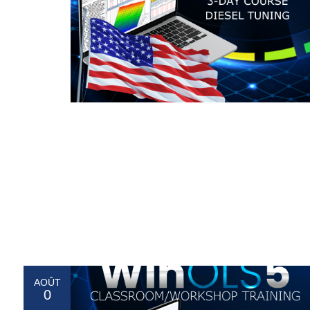
AOÛT
0