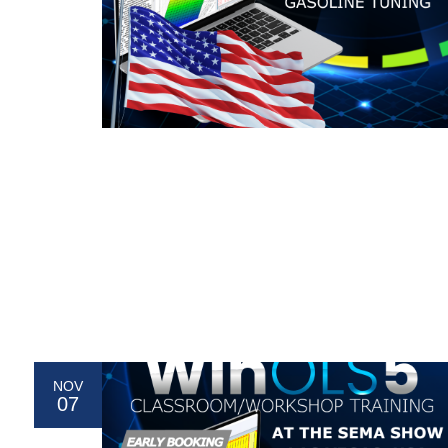
NOV
07