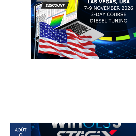
AOÛT
0