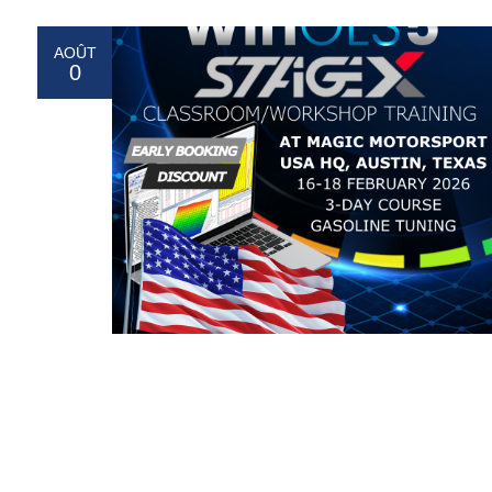
AOÛT
0