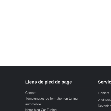
Liens de pied de page
Servi
Contact
Fichiers
Témoignages de formation en tuning
originaux
automobile
Devenir 
Notre blog Car Tuning