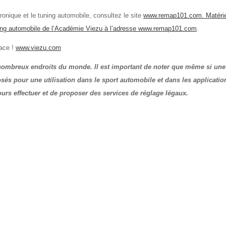
ronique et le tuning automobile, consultez le site
www.remap101.com. Matérie
uning automobile de l’Académie Viezu à l’adresse www.remap101.com
.
lace !
www.viezu.com
e nombreux endroits du monde. Il est important de noter que même si une
osés pour une utilisation dans le sport automobile et dans les application
jours effectuer et de proposer des services de réglage légaux.