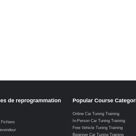
ces de reprogrammation
Popular Course Categor
Online Car Tuning Training
In-Person Car Tuning Training
 Fichiers
Free Vehicle Tuning Training
revendeur
Beginner Car Tuning Training