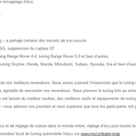
de remappage d’écu.
.
 – a partagé certains des secrets de son succès
SG, suppression du capteur 02
ning Range Rover 4.4, tuning Range Rover 5.0 et bien d’autres.
tuning Skyline, Honda, Mazda, Mitsubishi, Subaru, Hyundai, Kia et bien d’aut
de nos meilleurs revendeurs. Nous avons souvent l’impression que le tuning 
très agréable de rencontrer nos revendeurs. Nous prenons le tuning très au séri
ont besoin du meilleur soutien, des meilleurs outils et équipements de tunin
ing – nous adorons ces journées et nous espérons que tous les participants ont
u et de réglage de voiture dans le monde entier, réglage d’écu pour toutes le
evendeur local de tuning automobile Viezu sur
www.viezu/dealer-map