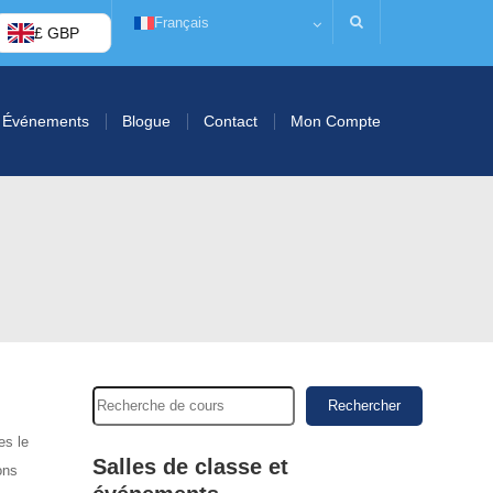
Français
£ GBP
Événements
Blogue
Contact
Mon Compte
Rechercher
es le
Salles de classe et
ons