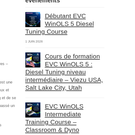
événements
Débutant EVC
WinOLS 5 Diesel
Tuning Course
1 JUIN 2026
Cours de formation
EVC WinOLS 5 :
res –
Diesel Tuning niveau
intermédiaire – Viezu USA,
est une
Salt Lake City, Utah
eux et
g et de se
EVC WinOLS
 passé un
Intermediate
Training Course –
s
Classroom & Dyno