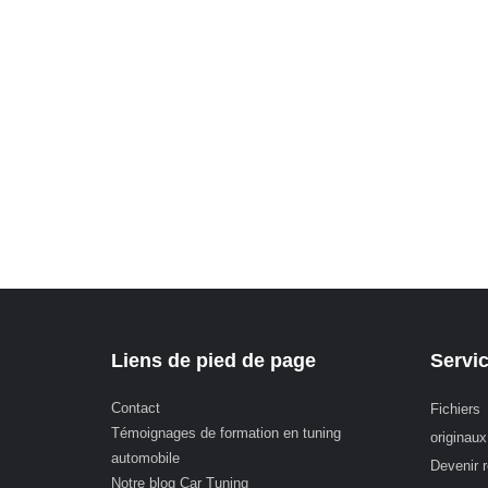
Liens de pied de page
Servi
Contact
Fichiers
Témoignages de formation en tuning
originaux
automobile
Devenir 
Notre blog Car Tuning