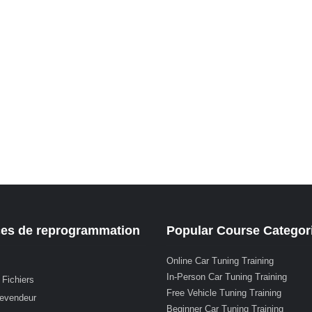
ces de reprogrammation
Popular Course Categor
Online Car Tuning Training
In-Person Car Tuning Training
 Fichiers
Free Vehicle Tuning Training
revendeur
Beginner Car Tuning Training