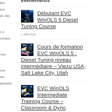
événements
alon
aux.
Débutant EVC
ils des
WinOLS 5 Diesel
Tuning Course
e à
1 JUIN 2026
nouveaux
Cours de formation
EVC WinOLS 5 :
 nos
Diesel Tuning niveau
intermédiaire – Viezu USA,
 une
Salt Lake City, Utah
une
 aimeriez
EVC WinOLS
Intermediate
Training Course –
Classroom & Dyno