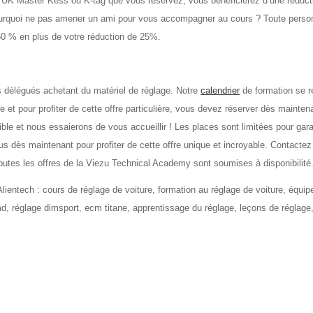
 UK Master Kess ou K-tag que vous réservez, vous bénéficierez d’une réduct
 pourquoi ne pas amener un ami pour vous accompagner au cours ? Toute perso
0 % en plus de votre réduction de 25%.
s délégués achetant du matériel de réglage. Notre
calendrier
de formation se r
 et pour profiter de cette offre particulière, vous devez réserver dès mainten
le et nous essaierons de vous accueillir ! Les places sont limitées pour garan
s dès maintenant pour profiter de cette offre unique et incroyable. Contactez
utes les offres de la Viezu Technical Academy sont soumises à disponibilité
 Alientech : cours de réglage de voiture, formation au réglage de voiture, équi
cmd, réglage dimsport, ecm titane, apprentissage du réglage, leçons de réglage