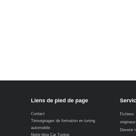
Liens de pied de page
Servi
Contact
Fichiers
Témoignages de formation en tuning
originaux
automobile
Devenir 
Notre blog Car Tuning