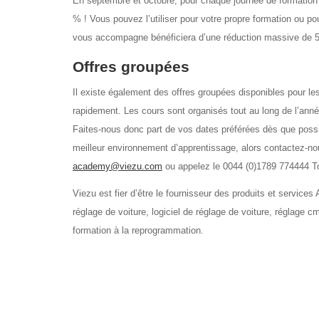
En septembre et octobre, pour chaque journée de formation
% ! Vous pouvez l’utiliser pour votre propre formation ou
vous accompagne bénéficiera d’une réduction massive de 5
Offres groupées
Il existe également des offres groupées disponibles pour le
rapidement. Les cours sont organisés tout au long de l’année
Faites-nous donc part de vos dates préférées dès que possib
meilleur environnement d’apprentissage, alors contactez-nou
academy@viezu.com
ou appelez le 0044 (0)1789 774444 To
Viezu est fier d’être le fournisseur des produits et services
réglage de voiture, logiciel de réglage de voiture, réglage 
formation à la reprogrammation.