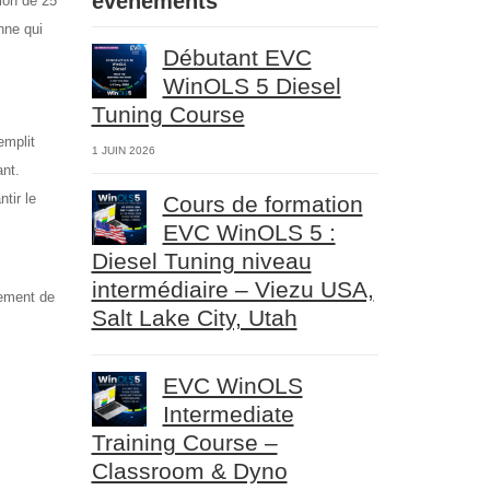
événements
ion de 25
nne qui
Débutant EVC
WinOLS 5 Diesel
Tuning Course
emplit
1 JUIN 2026
ant.
tir le
Cours de formation
EVC WinOLS 5 :
.
Diesel Tuning niveau
intermédiaire – Viezu USA,
pement de
Salt Lake City, Utah
,
EVC WinOLS
Intermediate
Training Course –
Classroom & Dyno