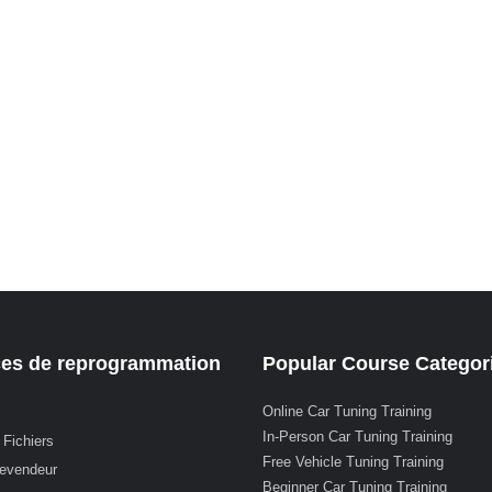
ces de reprogrammation
Popular Course Categor
Online Car Tuning Training
In-Person Car Tuning Training
 Fichiers
Free Vehicle Tuning Training
revendeur
Beginner Car Tuning Training