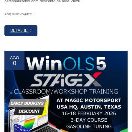
personalizados com desconto da rede Viezu.
|
POR SIMON WHITE
DETALHE
AGO
0