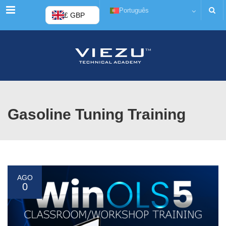
Cardápio
Português
£ GBP
Gasoline Tuning Training
AGO
0