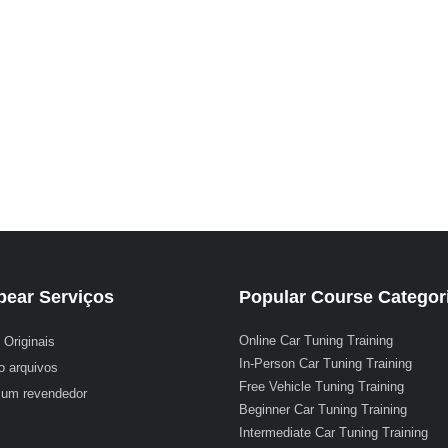
ear Serviços
Popular Course Categor
Online Car Tuning Training
 Originais
In-Person Car Tuning Training
o arquivos
Free Vehicle Tuning Training
 um revendedor
Beginner Car Tuning Training
Intermediate Car Tuning Training