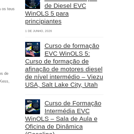
de Diesel EVC
a os teus
WinOLS 5 para
principiantes
1 DE JUNHO, 2026
Curso de formação
EVC WinOLS 5:
Curso de formação de
afinação de motores diesel
os de
de nível intermédio – Viezu
 Kess,
USA, Salt Lake City, Utah
Curso de Formação
Intermédia EVC
WinOLS – Sala de Aula e
Oficina de Dinâmica