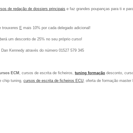
rsos de redação de dossiers principais
e faz grandes poupanças para ti e par
e trouxeres
E
mais 10% por cada delegado adicional!
berá um desconto de 25% no seu próprio curso!
cta Dan Kennedy através do número 01527 579 345
ursos ECM
, cursos de escrita de ficheiros,
tuning
formação
desconto, curs
e chip tuning,
cursos de escrita de ficheiros ECU
, oferta de formação master