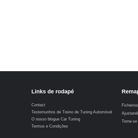
Links de rodapé
Remap
Contact
Ficheiros
Testemunhos de Treino de Tuning Automóvel
Ajustand
O nosso blogue Car Tuning
Torne-se
Termos e Condições