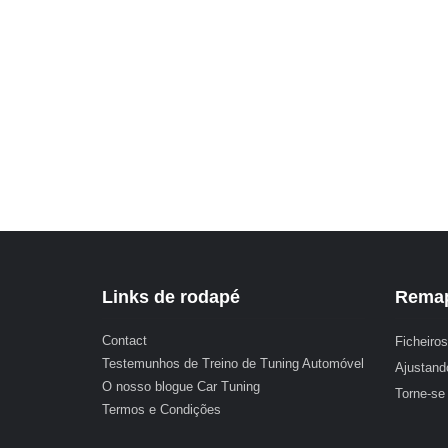
Links de rodapé
Remap
Contact
Ficheiros
Testemunhos de Treino de Tuning Automóvel
Ajustand
O nosso blogue Car Tuning
Torne-se
Termos e Condições