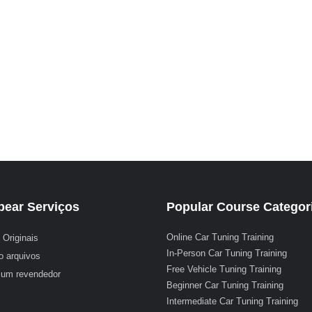
ear Serviços
Popular Course Categor
Online Car Tuning Training
 Originais
In-Person Car Tuning Training
o arquivos
Free Vehicle Tuning Training
 um revendedor
Beginner Car Tuning Training
Intermediate Car Tuning Training