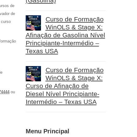
(Gasolina)
ursos de
avador de
Curso de Formação
 curso
WinOLS & Stage X:
Afinação de Gasolina Nível
 formação
Principiante-Intermédio –
Texas USA
Curso de Formação
de
WinOLS & Stage X:
Curso de Afinação de
74444
ou
Diesel Nível Principiante-
Intermédio – Texas USA
Menu Principal