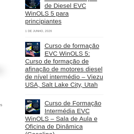
de Diesel EVC
WinOLS 5 para
principiantes
1 DE JUNHO, 2026
Curso de formação
EVC WinOLS 5:
Curso de formação de
afinação de motores diesel
de nível intermédio – Viezu
USA, Salt Lake City, Utah
Curso de Formação
Os
Intermédia EVC
WinOLS – Sala de Aula e
Oficina de Dinâmica