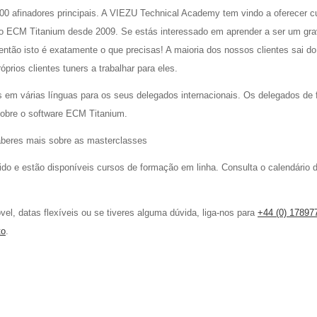
00 afinadores principais. A VIEZU Technical Academy tem vindo a oferecer c
do o ECM Titanium desde 2009. Se estás interessado em aprender a ser um gr
 então isto é exatamente o que precisas! A maioria dos nossos clientes sai do
rios clientes tuners a trabalhar para eles.
s em várias línguas para os seus delegados internacionais. Os delegados de
obre o software ECM Titanium.
beres mais sobre as masterclasses
do e estão disponíveis cursos de formação em linha. Consulta o calendário 
l, datas flexíveis ou se tiveres alguma dúvida, liga-nos para
+44 (0) 17897
to
.