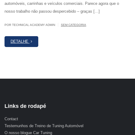
automóveis, carrinhas e veículos comerciais. Parece agora que o
nosso trabalho não passou despercebido – graças […]
|
POR TECHNICAL ACADEMY ADMIN
SEM CATEGORIA
DETALHE
Links de rodapé
Contact
Testemunhos de Treino de Tuning Automóvel
O nosso blogue Car Tuning