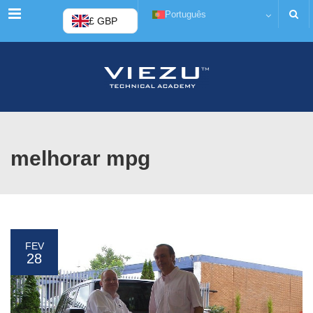
Cardápio
Português
£ GBP
melhorar mpg
FEV
28