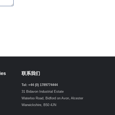
ies
联系我们
Tel: +44 (0) 1789774444
31 Bidavon Industrial Estate
Waterloo Road, Bidford on Avon, Alcester
Warwickshire, B50 4JN