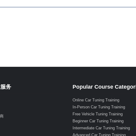
射服务
Popular Course Categor
Online Car Tuning Training
In-Person Car Tuning Training
Free Vehicle Tuning Training
商
Beginner Car Tuning Training
Intermediate Car Tuning Training
Advanced Car Tuning Training