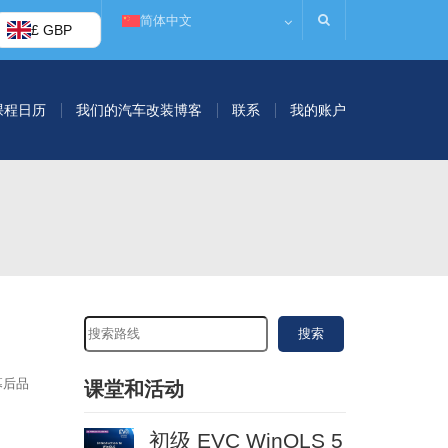
简体中文
£ GBP
课程日历
我们的汽车改装博客
联系
我的账户
搜索
幕后品
课堂和活动
初级 EVC WinOLS 5