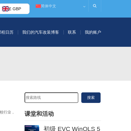
简体中文
£ GBP
课程日历
我们的汽车改装博客
联系
我的账户
搜索
调校行业，
课堂和活动
初级 EVC WinOLS 5