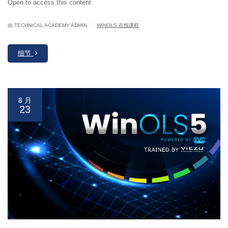
Open to access this content
|
由 TECHNICAL ACADEMY ADMIN
WINOLS 在线课程
细节
8 月
23