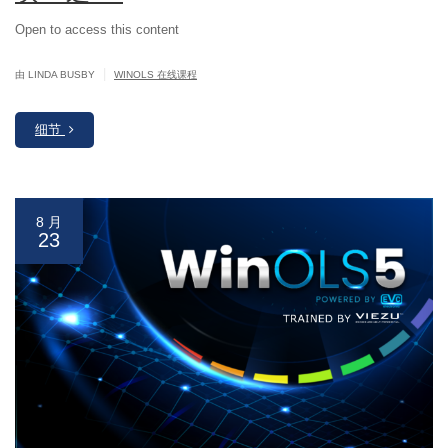
Open to access this content
|
由 LINDA BUSBY
WINOLS 在线课程
细节
8 月
23