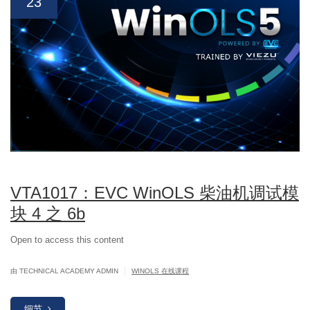
23
VTA1017：EVC WinOLS 柴油机调试模
块 4 之 6b
Open to access this content
|
由 TECHNICAL ACADEMY ADMIN
WINOLS 在线课程
细节