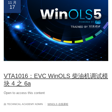
11 月
17
VTA1016：EVC WinOLS 柴油机调试模
块 4 之 6a
Open to access this content
|
由 TECHNICAL ACADEMY ADMIN
WINOLS 在线课程