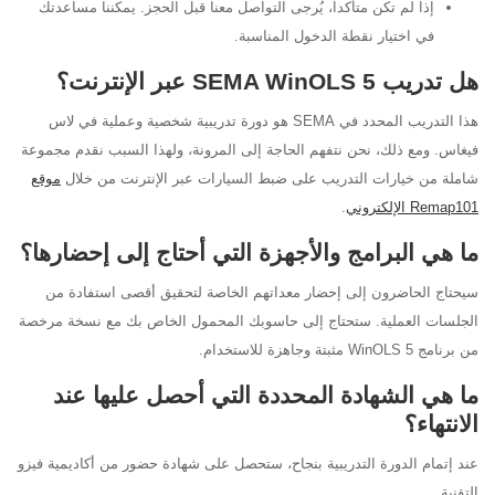
إذا لم تكن متأكداً، يُرجى التواصل معنا قبل الحجز. يمكننا مساعدتك
في اختيار نقطة الدخول المناسبة.
هل تدريب SEMA WinOLS 5 عبر الإنترنت؟
هذا التدريب المحدد في SEMA هو دورة تدريبية شخصية وعملية في لاس
فيغاس. ومع ذلك، نحن نتفهم الحاجة إلى المرونة، ولهذا السبب نقدم مجموعة
شاملة من خيارات التدريب على ضبط السيارات عبر الإنترنت من خلال
موقع
Remap101 الإلكتروني
.
ما هي البرامج والأجهزة التي أحتاج إلى إحضارها؟
سيحتاج الحاضرون إلى إحضار معداتهم الخاصة لتحقيق أقصى استفادة من
الجلسات العملية. ستحتاج إلى حاسوبك المحمول الخاص بك مع نسخة مرخصة
من برنامج WinOLS 5 مثبتة وجاهزة للاستخدام.
ما هي الشهادة المحددة التي أحصل عليها عند
الانتهاء؟
عند إتمام الدورة التدريبية بنجاح، ستحصل على شهادة حضور من أكاديمية فيزو
التقنية.