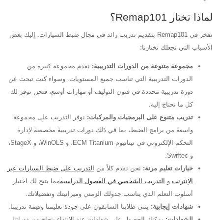
لماذا تختار Remap101؟
نفخر في Remap101 بتقديم تدريب رائد في مجال ضبط السيارات. إليك بعض
الأسباب التي تجعلك تختارنا:
مجموعة متنوعة من الدورات التدريبية:
نقدم مجموعة كبيرة من
الدورات التدريبية التي تناسب جميع المستويات. وسواء كنت تبحث عن
دورة تدريبية محددة في فنون التوليف أو مهارات أوسع، فنحن نوفر لك
كل ما تحتاج إليه.
تدريب متنوع على البرمجيات والمركبات:
نوفر التدريب على مجموعة
واسعة من برامج الضبط، بما في ذلك دورات تدريبية مخصصة لإدارة
التحكم الإلكتروني في تيتانيوم ECM Titanium، و WinOLS، و StageX،
و Swiftec.
خيارات تعليم مرنة:
نحن نقدم كلاً من
التدريب على ضبط السيارات عبر
الإنترنت
و
التدريب الشخصي في الفصول الدراسية
مما يتيح لك اختيار
أسلوب التعلم الذي يناسب جدولك الزمني وميزانيتك وتفضيلاتك.
شهادات إيجابية:
يثني طلابنا السابقون على جودة تعليمنا وقيمة تدريبنا.
الشهادات:
يمكنك الحصول على شهادات عند الانتهاء بنجاح من دوراتنا