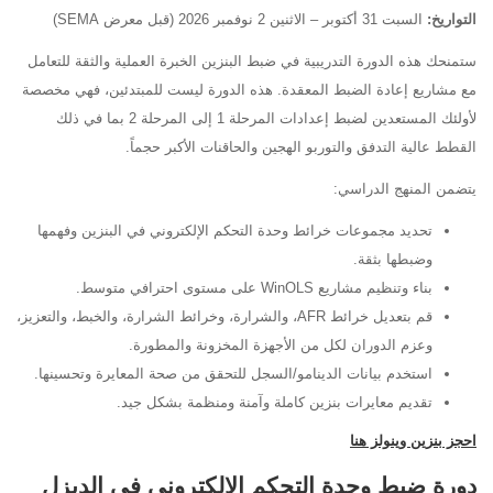
التواريخ:
السبت 31 أكتوبر – الاثنين 2 نوفمبر 2026 (قبل معرض SEMA)
ستمنحك هذه الدورة التدريبية في ضبط البنزين الخبرة العملية والثقة للتعامل
مع مشاريع إعادة الضبط المعقدة. هذه الدورة ليست للمبتدئين، فهي مخصصة
لأولئك المستعدين لضبط إعدادات المرحلة 1 إلى المرحلة 2 بما في ذلك
القطط عالية التدفق والتوربو الهجين والحاقنات الأكبر حجماً.
يتضمن المنهج الدراسي:
تحديد مجموعات خرائط وحدة التحكم الإلكتروني في البنزين وفهمها
وضبطها بثقة.
بناء وتنظيم مشاريع WinOLS على مستوى احترافي متوسط.
قم بتعديل خرائط AFR، والشرارة، وخرائط الشرارة، والخبط، والتعزيز،
وعزم الدوران لكل من الأجهزة المخزونة والمطورة.
استخدم بيانات الدينامو/السجل للتحقق من صحة المعايرة وتحسينها.
تقديم معايرات بنزين كاملة وآمنة ومنظمة بشكل جيد.
احجز بنزين وينولز هنا
دورة ضبط وحدة التحكم الإلكتروني في الديزل