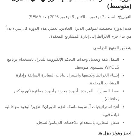
(متوسط)
التواريخ:
السبت 7 نوفمبر – الاثنين 9 نوفمبر 2026 (بعد SEMA)
هذه الدورة مخصصة لمولفي الديزل الجادين. تغطي هذه الدورة كل شيء بدءاً
من بناء حزم الخرائط إلى إدارة المشاريع المعقدة.
يتضمن المنهج الدراسي:
التنقل بثقة وتعديل وحدات التحكم الإلكترونية للديزل باستخدام برنامج
WinOLS بمستوى متوسط.
إنشاء الخرائط وتكييفها واستيراد بيانات المعايرة السابقة وإدارة
المشاريع المعقدة.
ضبط السيارات المزودة بأجهزة مخزنة وأجهزة مطوّرة (توربو كبير
وحاقنات).
أنتج استراتيجيات آمنة ومتماسكة لعزم الدوران/التعزيز/الوقود مع قابلية
قيادة قوية.
صقل المعايرة باستخدام ملاحظات الدينامو/السجل.
احجز وينولز ديزل هنا