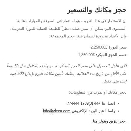
حجز مكانك والتسعير
إن الاستثمار في هذا التدريب هو استثمار في المعرفة والمهارات عالية
المستوى التي يمكن أن تميز عملك. نظراً للطبيعة العملية للدورة التدريبية،
فإن الأعداد محدودة لضمان صغر حجم المجموعة.
سعر الدورة
£2,250.00
خصم الحجز المبكر:
£1,850.00
لكي تتأهل للحصول على سعر الحجز المبكر، احجز وادفع بالكامل قبل 30 يوماً
على الأقل من تاريخ بدء الفعالية. يمكنك تأمين مكانك اليوم بإيداع 500 جنيه
إسترليني فقط.
لحجز مكانك أو لمزيد من المعلومات:
اتصل بنا
+44 (0)1789 774444
راسلنا عبر البريد الإلكتروني
info@viezu.com
احجز بنزين وينولز هنا