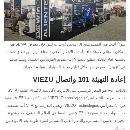
سواءً أكنت من المضبوطين الراسخين أو بدأت للتو، فإن معرض SEMA هو
المكان المثالي لاستكشاف أحدث الابتكارات في الصناعة وتوسيع نطاق عملك.
بالنسبة لعام 2026، تتطلع VIEZU إلى تقديم المزيد من القيمة، ومساعدتك
في “تزيين” المعرض من خلال تعليم ضبط السيارات بقيادة الخبراء.
إعادة التهيئة 101 واتصال VIEZU
Remap101 هو المقر الرئيسي على الإنترنت لأكاديمية VIEZU الفنية (VTA)،
قسم التدريب التابع لشركة VIEZU Technologies. تعد أكاديمية VIEZU الفنية
جزءًا لا يتجزأ من VIEZU Technologies، ويعني التدريب مع VTA أنك تستفيد
من سنوات خبرة ومعرفة VIEZU في الضبط في العالم الحقيقي، مع مشورة
الخبراء الفنيين المستمرة والدعم الفني المستمر لفترة طويلة بعد الانتهاء من
تدريبك.