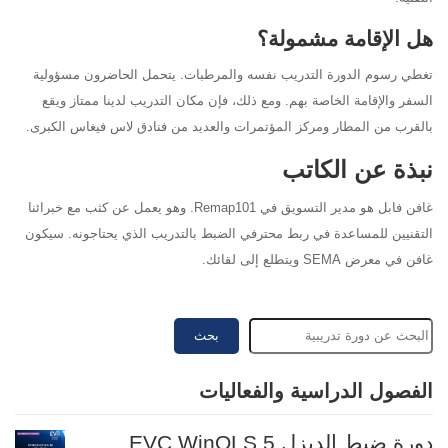
هل الإقامة مشمولة؟
تغطي رسوم الدورة التدريب نفسه والمرطبات. يتحمل الحاضرون مسؤولية
السفر والإقامة الخاصة بهم. ومع ذلك، فإن مكان التدريب لدينا ممتاز ويقع
بالقرب من المطار ومركز المؤتمرات والعديد من فنادق لاس فيغاس الكبرى.
نبذة عن الكاتب
غافن فابل هو مدير التسويق في Remap101. وهو يعمل عن كثب مع خبرائنا
التقنيين للمساعدة في ربط محترفي الضبط بالتدريب الذي يحتاجونه. سيكون
غافن في معرض SEMA ويتطلع إلى لقائك.
بحث
الفصول الدراسية والفعاليات
دورة ضبط الديزل EVC WinOLS 5