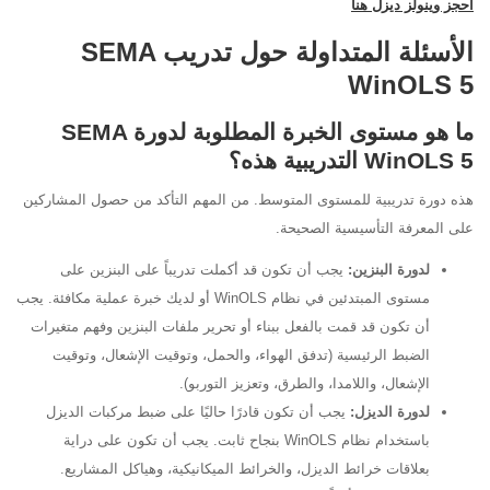
احجز وينولز ديزل هنا
الأسئلة المتداولة حول تدريب SEMA
WinOLS 5
ما هو مستوى الخبرة المطلوبة لدورة SEMA
WinOLS 5 التدريبية هذه؟
هذه دورة تدريبية للمستوى المتوسط. من المهم التأكد من حصول المشاركين
على المعرفة التأسيسية الصحيحة.
لدورة البنزين:
يجب أن تكون قد أكملت تدريباً على البنزين على
مستوى المبتدئين في نظام WinOLS أو لديك خبرة عملية مكافئة. يجب
أن تكون قد قمت بالفعل ببناء أو تحرير ملفات البنزين وفهم متغيرات
الضبط الرئيسية (تدفق الهواء، والحمل، وتوقيت الإشعال، وتوقيت
الإشعال، واللامدا، والطرق، وتعزيز التوربو).
لدورة الديزل:
يجب أن تكون قادرًا حاليًا على ضبط مركبات الديزل
باستخدام نظام WinOLS بنجاح ثابت. يجب أن تكون على دراية
بعلاقات خرائط الديزل، والخرائط الميكانيكية، وهياكل المشاريع.