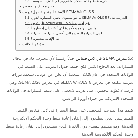
دورة ضبط وحدة التحكم الإلكتروني في الديزل (متوسط)
حجز مكانك والتسعير
الأسئلة المتداولة حول تدريب SEMA WinOLS 5
ما هو مستوى الخبرة المطلوبة لدورة SEMA WinOLS 5 التدريبية هذه؟
هل تدريب SEMA WinOLS 5 عبر الإنترنت؟
ما هي البرامج والأجهزة التي أحتاج إلى إحضارها؟
ما هي الشهادة المحددة التي أحصل عليها عند الانتهاء؟
هل الإقامة مشمولة؟
نبذة عن الكاتب
يُعدّ
معرض SEMA في لاس فيغاس
حدثاً رئيسياً لأي محترف جاد في مجال
السيارات. بعد النجاح الكبير الذي حققه جدول التدريب على الضبط في
الولايات المتحدة في عام 2025، يسعدنا أن نعلن عن عودتنا. سنعقد دورات
تدريبية مكثفة في معرض SEMA WinOLS 5 في معرض SEMA 2026، وهي
فرصة لا تُفوَّت للحصول على تدريب شخصي على ضبط السيارات في الولايات
المتحدة الأمريكية من خبراء أوروبا الرائدين.
صُمم هذا التدريب الشخصي على ضبط السيارة في لاس فيغاس للفنيين
المتمرسين الذين يتطلعون إلى إتقان إعادة ضبط وحدة التحكم الإلكترونية
الحديثة، وهو مصمم للفنيين ذوي الخبرة الذين يتطلعون إلى إتقان إعادة ضبط
وحدة التحكم الإلكترونية الحديثة.