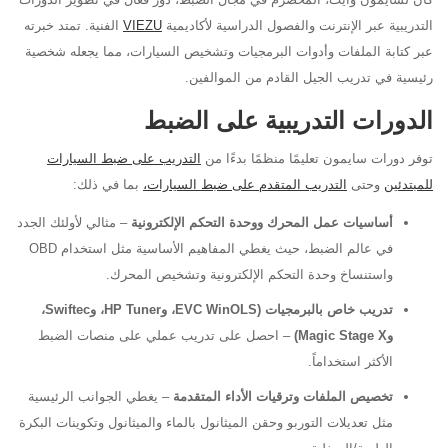
التدريبية عبر الإنترنت والفصول الدراسية لأكاديمية
VIEZU
الفنية. تمتد خبرته
عبر كتابة الملفات وأدوات البرمجيات وتشخيص السيارات، مما يجعله شخصية
رئيسية في تدريب الجيل القادم من الموالفين.
الدورات التدريبية على الضبط
توفر دورات سايمون تعليمًا منظمًا بدءًا من
التدريب على ضبط السيارات
للمبتدئين
وحتى
التدريب المتقدم على ضبط السيارات،
بما في ذلك:
أساسيات عمل المحرك ووحدة التحكم الإلكترونية
– مثالي لأولئك الجدد
في عالم الضبط، حيث يغطي المفاهيم الأساسية مثل استخدام OBD
واستنساخ وحدة التحكم الإلكترونية وتشخيص المحرك.
تدريب خاص بالبرمجيات (EVC WinOLS، وHP Tuner، وSwiftec،
وMagic Stage X)
– احصل على تدريب عملي على منصات الضبط
الأكثر استخداماً.
تخصيص الملفات وترقيات الأداء المتقدمة
– يغطي الجوانب الرئيسية
مثل تعديلات التوربو وحقن الميثانول بالماء والميثانول وتكوينات البكرة