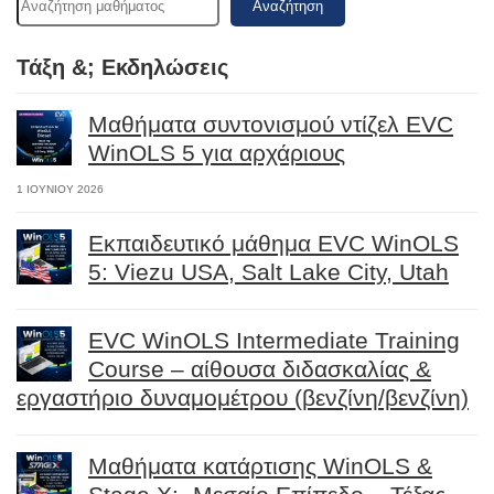
Αναζήτηση
Τάξη &; Εκδηλώσεις
Μαθήματα συντονισμού ντίζελ EVC
WinOLS 5 για αρχάριους
1 ΙΟΥΝΊΟΥ 2026
Εκπαιδευτικό μάθημα EVC WinOLS
5: Viezu USA, Salt Lake City, Utah
EVC WinOLS Intermediate Training
Course – αίθουσα διδασκαλίας &
εργαστήριο δυναμομέτρου (βενζίνη/βενζίνη)
Μαθήματα κατάρτισης WinOLS &