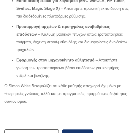
Εκπαίδευση ειδικά για λογισμικό (EVC WinOLS, HP Tuner,
Swiftec, Magic Stage X)
– Αποκτήστε πρακτική εκπαίδευση στις
πιο διαδεδομένες πλατφόρμες ρύθμισης.
Προσαρμογή αρχείων & προηγμένες αναβαθμίσεις
επιδόσεων
– Κάλυψη βασικών πτυχών όπως τροποποιήσεις
τούρμπο, έγχυση νερού-μεθανόλης και διαμορφώσεις άνω/κάτω
τροχαλιών.
Εφαρμογές στον μηχανοκίνητο αθλητισμό
– Αποκτήστε
γνώση των τροποποιήσεων βάσει επιδόσεων για κινητήρες
ντίζελ και βενζίνης.
Ο Simon White διασφαλίζει ότι κάθε μαθητής αποχωρεί όχι μόνο με
θεωρητικές γνώσεις, αλλά και με πραγματικές, εφαρμόσιμες δεξιότητες
συντονισμού.