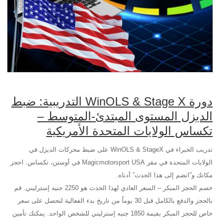
دورة WinOLS & Stage X التدريبية: ضبط
الديزل المستوى المبتدئ-المتوسط –
تكساس الولايات المتحدة الأمريكية
تدريب الخبراء في WinOLS & StageX على ضبط محركات الديزل في
الولايات المتحدة في مقر Magicmotorsport USA في أوستن، تكساس. احجز
مكانك و”انضم إلى هذا الحدث” أدناه.
خصم الحجز المبكر – السعر العادي لهذا الحدث هو 2250 جنيه إسترليني. قم
بالحجز والدفع بالكامل قبل 30 يوماً من تاريخ بدء الفعالية لتحصل على سعر
خاص للحجز المبكر بقيمة 1850 جنيه إسترليني للشخص الواحد. يمكنك تأمين