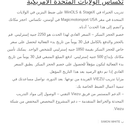
تكساس الولايات المتحدة الأمريكية
تدريب الخبراء في WinOLS & StageX على ضبط البنزين في الولايات
المتحدة في مقر Magicmotorsport USA في أوستن، تكساس. احجز مكانك
و”انضم إلى هذا الحدث” أدناه.
خصم الحجز المبكر – السعر العادي لهذا الحدث هو 2250 جنيه إسترليني. قم
بالحجز والدفع بالكامل قبل 30 يوماً من تاريخ بدء الفعالية لتحصل على سعر
خاص للحجز المبكر بقيمة 1850 جنيه إسترليني للشخص الواحد. يمكنك تأمين
مكانك بإيداع 500 جنيه إسترليني. ادفع المبلغ المتبقي قبل 30 يوماً من تاريخ
بدء الفعالية لتكون مؤهلاً للحصول على خصم الحجز المبكر. يطبق السعر
العادي إذا تم دفع الرصيد بعد هذا التاريخ المؤهل.
مزايا تدريب VIEZU الفريدة من نوعها: بعد الدورة، نواصل مساعدتك في
تنمية أعمال الضبط الخاصة بك:
– الدعم المستمر من فريق Viezu التقني – الوصول إلى مواد التدريب
المحدثة والخرائط المتقدمة – دعم المشروع المخصص المخفض من شبكة
Viezu.
|
ب SIMON WHITE