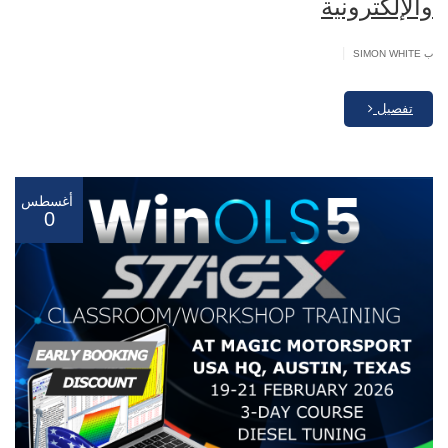
والإلكترونية
|
ب SIMON WHITE
تفصيل
أغسطس
0