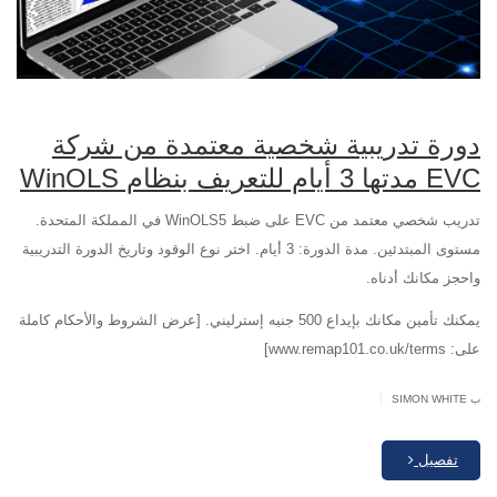
دورة تدريبية شخصية معتمدة من شركة
EVC مدتها 3 أيام للتعريف بنظام WinOLS
تدريب شخصي معتمد من EVC على ضبط WinOLS5 في المملكة المتحدة.
مستوى المبتدئين. مدة الدورة: 3 أيام. اختر نوع الوقود وتاريخ الدورة التدريبية
واحجز مكانك أدناه.
يمكنك تأمين مكانك بإيداع 500 جنيه إسترليني. [عرض الشروط والأحكام كاملة
على: www.remap101.co.uk/terms]
|
ب SIMON WHITE
تفصيل