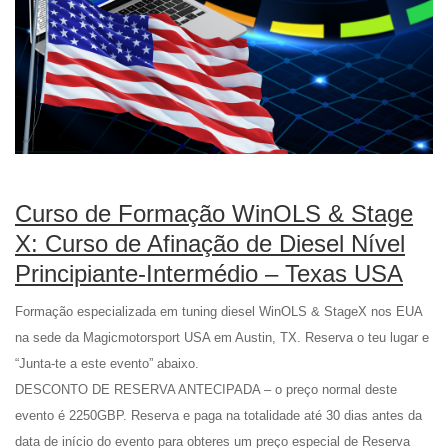
Curso de Formação WinOLS & Stage
X: Curso de Afinação de Diesel Nível
Principiante-Intermédio – Texas USA
Formação especializada em tuning diesel WinOLS & StageX nos EUA
na sede da Magicmotorsport USA em Austin, TX. Reserva o teu lugar e
“Junta-te a este evento” abaixo.
DESCONTO DE RESERVA ANTECIPADA – o preço normal deste
evento é 2250GBP. Reserva e paga na totalidade até 30 dias antes da
data de início do evento para obteres um preço especial de Reserva