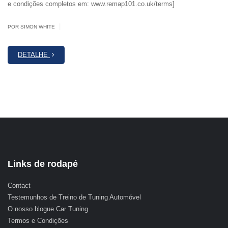
e condições completos em: www.remap101.co.uk/terms]
|
POR SIMON WHITE
DETALHE
Links de rodapé
Contact
Testemunhos de Treino de Tuning Automóvel
O nosso blogue Car Tuning
Termos e Condições