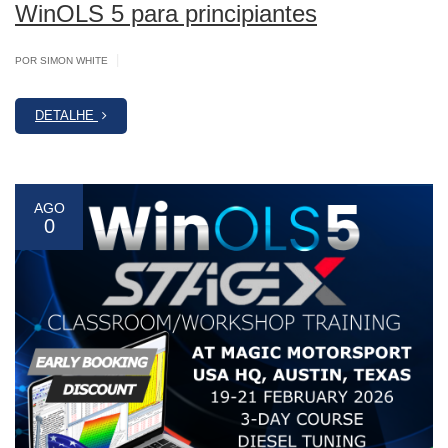
WinOLS 5 para principiantes
|
POR SIMON WHITE
DETALHE
AGO
0