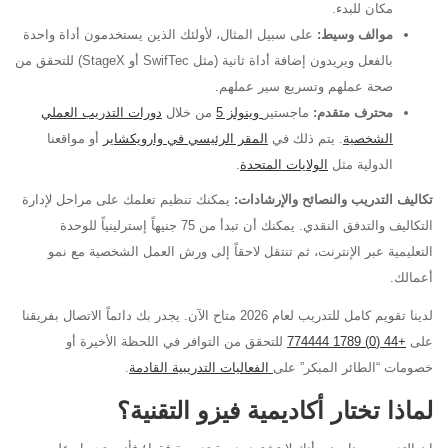
مكان للبدء.
موالف وسيط:
على سبيل المثال، لأولئك الذين يستخدمون أداة واحدة
بالفعل ويريدون إضافة أداة ثانية (مثل SwifTec أو StageX) للتحقق من
صحة عملهم وتسريع سير عملهم.
محترف متقدم:
ماجستير
وينولز 5
من خلال
دورات التدريب العملي
الشخصية
. يتم ذلك في
المقر الرئيسي في وارويكشاير
أو مواقعنا
الدولية مثل
الولايات المتحدة
.
تكاليف التدريب والنصائح والإرشادات:
يمكنك تنظيم تعلمك على مراحل لإدارة
التكاليف والتدفق النقدي. يمكنك أن تبدأ من 75 جنيهاً إسترلينياً للوحدة
التعليمية عبر الإنترنت، ثم تنتقل لاحقاً إلى ورش العمل الشخصية مع نمو
أعمالك.
لدينا تقويم كامل للتدريب لعام 2026 متاح الآن. يجدر بك دائماً الاتصال بفريقنا
على
+44 (0) 1789 774444
للتحقق من التوافر في اللحظة الأخيرة أو
خصومات “الطائر المبكر” على
الفعاليات التدريبية القادمة
.
لماذا تختار أكاديمية فيزو التقنية؟