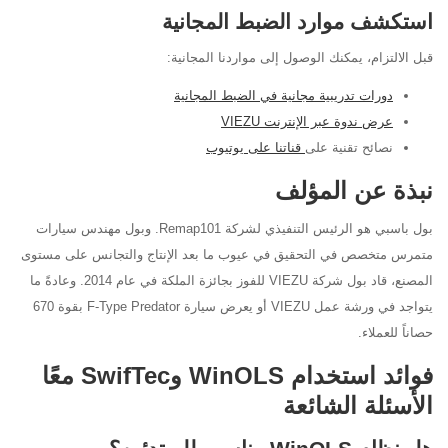
استكشف موارد الضبط المجانية
قبل الالتزام، يمكنك الوصول إلى مواردنا المجانية:
دورات تدريبية مجانية في الضبط المجانية
عرض ندوة عبر الإنترنت VIEZU
نصائح تقنية على
قناتنا على يوتيوب
نبذة عن المؤلف
بول باسبي هو الرئيس التنفيذي لشركة Remap101. وبول مهندس سيارات
متمرس متخصص في التحقيق في عيوب ما بعد الإنتاج والتجانس على مستوى
المصنع، قاد بول شركة VIEZU للفوز بجائزة الملكة في عام 2014. وعادةً ما
يتواجد في ورشة عمل VIEZU أو يعرض سيارة F-Type Predator بقوة 670
حصاناً للعملاء.
فوائد استخدام WinOLS وSwifTec معًا
الأسئلة الشائعة