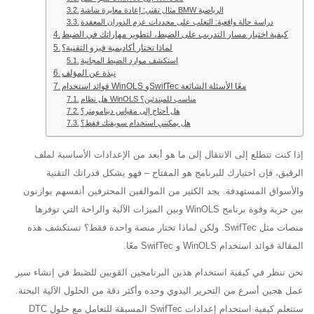
مثال تقني: إعادة معايرة شاشة BMW الرياضية
دراسة حالة واقعية: التغلب على محددات عزم الدوران المعقدة
كيفية اختيار مسار التدريب على الضبط، لتطوير مهاراتك في الضبط
لماذا تختار أكاديمية فيزو التقنية؟
استكشف موارد الضبط المجانية
نبذة عن المؤلف
فوائد استخدام WinOLS وSwifTec معًا الأسئلة الشائعة
هل نظام WinOLS مناسب للمبتدئين؟
هل أحتاج إلى مقياس دينامومتر؟
هل يمكنني استخدام سويفتك فقط؟
إذا كنت تتطلع إلى الانتقال إلى ما هو أبعد من الإعدادات الأساسية لملف
الرقيق، فإن اختيارك للبرنامج هو المفتاح – فهو يشكل قدراتك التقنية
والأسواق المستهدفة. يجد الكثير من الموالفين المحترفين أنفسهم يوازنون
بين حرية وقوة برنامج WinOLS وبين الميزات الآلية والراحة التي توفرها
منصات مثل SwifTec. ولكن لماذا تختار منصة واحدة فقط؟ تستكشف هذه
المقالة فوائد استخدام WinOLS و SwifTec معًا.
نحن ننظر في كيفية استخدام هذين البرنامجين القويين للضبط في إنشاء سير
عمل هجين أسرع من التحرير اليدوي وحده وأكثر دقة من الحلول الآلية البحتة.
ستتعلم كيفية استخدام إعدادات SwifTec المسبقة للتعامل مع حلول DTC