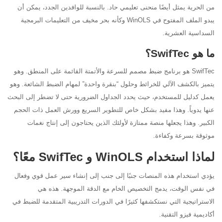
من الحرية يمثل أيضًا منحنى تعليمي حاد. بالنسبة للوافدين الجدد، يمكن أن
يبدو الملف المفتوح في WinOLS وكأنه بحر مخيف من التعليمات البرمجية
السداسية العشرية.
ما هو SwifTec؟
SwifTec هو برنامج ضبط مصمم للسرعة والأتمتة القائمة على المنطق. وهو
يتميز بالكشف الآلي للخرائط وحلول “بنقرة واحدة” لمهام الضبط الشائعة. وهو
يعمل كدليل للمستخدم، حيث يحدد الجداول الضرورية حتى لا تضطر إلى البحث
عنها يدوياً. وهذا مفيد بشكل خاص للتطوير السريع وورش العمل ذات الحجم
الكبير. وهذا يجعلها منصة ممتازة لأولئك الذين يحتاجون إلى إنتاج نغمات
موثوقة بسرعة وكفاءة.
لماذا استخدام WinOLS و SwifTec معًا؟
يؤدي استخدام هذه المنصات جنبًا إلى جنب إلى إنشاء سير عمل قوي وفعال
في نفس الوقت، يدمج التخصيص الخام مع الدقة الموجهة. هذه هي
الاستراتيجية التي نستكشفها كثيرًا في الدورات التدريبية المتقدمة للضبط في
أكاديمية فيزو التقنية.