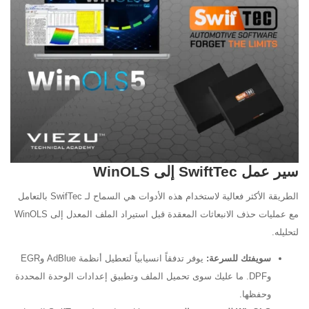
سير عمل SwiftTec إلى WinOLS
الطريقة الأكثر فعالية لاستخدام هذه الأدوات هي السماح لـ SwifTec بالتعامل
مع عمليات حذف الانبعاثات المعقدة قبل استيراد الملف المعدل إلى WinOLS
لتحليله.
سويفتك للسرعة:
يوفر تدفقاً انسيابياً لتعطيل أنظمة AdBlue وEGR
وDPF. ما عليك سوى تحميل الملف وتطبيق إعدادات الوحدة المحددة
وحفظها.