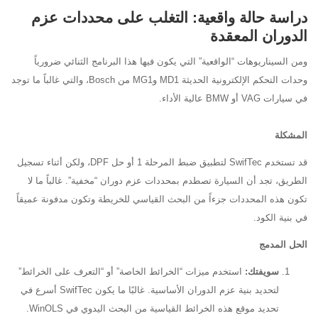
دراسة حالة واقعية: التغلب على محددات عزم
الدوران المعقدة
ومن السيناريوهات “الواقعية” التي يكون فيها هذا البرنامج الثنائي ضرورياً
وحدات التحكم الإلكترونية الحديثة MD1 وMG1 من Bosch، والتي غالباً ما توجد
في سيارات VAG أو BMW عالية الأداء.
المشكلة
قد تستخدم SwifTec لتطبيق ضبط المرحلة 1 أو حل DPF، ولكن أثناء تسجيل
الطريق، تجد أن السيارة تصطدم بمحددات عزم دوران “مخفية”. غالباً ما لا
تكون هذه المحددات جزءاً من البحث القياسي للخريطة وتكون مدفونة عميقاً
في بنية الكود.
الحل المدمج
سويفتك:
استخدم ميزات “الخرائط الخاصة” أو “التعرف على الخرائط”
لتحديد بنية عزم الدوران الأساسية. غالبًا ما يكون SwifTec أسرع في
تحديد موقع هذه الخرائط القياسية من البحث اليدوي في WinOLS.