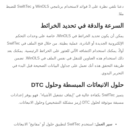
دعنا نلقي نظرة على 3 فوائد لاستخدام برنامجي WinOLS و SwiftTec للضبط
معًا.
السرعة والدقة في تحديد الخرائط
يمكن أن يكون تحديد الخرائط في WinOLS، خاصة على وحدات التحكم
الإلكترونية الجديدة أو النادرة، عملية بطيئة. من خلال فتح الملف في SwifTec
أولاً، يمكنك استخدام اكتشافه الآلي للعثور على الخرائط الرئيسية. يمكنك بعد
ذلك استخدام هذه العناوين للتنقل في نفس الملف في WinOLS. تضمن
طريقة التحقق هذه أنك تعمل على جداول البيانات الصحيحة قبل البدء في
التحرير اليدوي.
حلول الانبعاثات المبسطة وحلول DTC
يتميز SwifTec بكفاءة عالية في “إيقاف تشغيل الأشياء”. فهو يوفر إعدادات
مسبقة موثوقة لحلول DTC (رمز مشكلة التشخيص) وحلول الانبعاثات.
سير العمل:
استخدم SwifTec لتطبيق حلول أو “مفاتيح” الانبعاثات