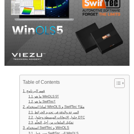
Table of Contents
فهم البرنامج
ما هو WinOLS 5؟
ما هو SwifTec؟
لماذا استخدام WinOLS و SwifTec معًا؟
السرعة والدقة في تحديد الخرائط
حلول الانبعاثات المبسطة وحلول DTC
تفكيك الملفات من أجل التعلّم
استخدام SwifTec و WinOLS
سير عمل SwiftTec إلى WinOLS