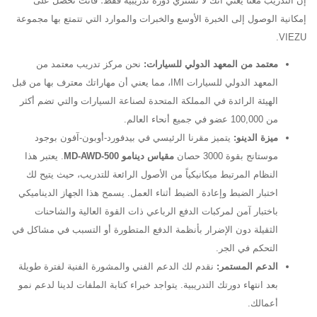
إن التدريب معنا يعني أنك لا تشتري دورة تدريبية فقط؛ فأنت تحصل على
إمكانية الوصول إلى الخبرة الأوسع والخبرات والموارد التي تتمتع بها مجموعة
VIEZU.
معتمد من المعهد الدولي للسيارات:
نحن مركز تدريب معتمد من
المعهد الدولي للسيارات IMI، مما يعني أن مهاراتك معترف بها من قبل
الهيئة الرائدة في المملكة المتحدة لصناعة السيارات والتي تضم أكثر
من 100,000 عضو في جميع أنحاء العالم.
ميزة الدينو:
يتميز مقرنا الرئيسي في بيدفورد-أوبون-آفون بوجود
موستانج بقوة 3000 حصان
مقياس دينامو MD-AWD-500
. يعتبر هذا
النظام المرتبط ميكانيكياً من الأصول الرائعة للتدريب، حيث يتيح لك
اختبار الضبط وإعادة الضبط أثناء العمل. يسمح هذا الجهاز الديناميكي
باختبار آمن لمركبات الدفع الرباعي ذات القوة العالية والشاحنات
الثقيلة دون الإضرار بأنظمة الدفع المتطورة أو التسبب في مشاكل في
التحكم في الجر.
الدعم المستمر:
نقدم لك الدعم الفني والمشورة الفنية لفترة طويلة
بعد انتهاء دورتك التدريبية. يتواجد خبراء كتابة الملفات لدينا لدعم نمو
أعمالك.