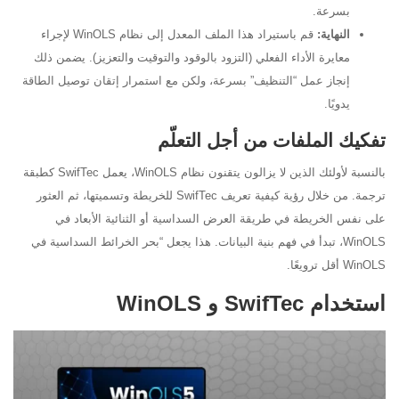
بسرعة.
النهاية:
قم باستيراد هذا الملف المعدل إلى نظام WinOLS لإجراء
معايرة الأداء الفعلي (التزود بالوقود والتوقيت والتعزيز). يضمن ذلك
إنجاز عمل “التنظيف” بسرعة، ولكن مع استمرار إتقان توصيل الطاقة
يدويًا.
تفكيك الملفات من أجل التعلّم
بالنسبة لأولئك الذين لا يزالون يتقنون نظام WinOLS، يعمل SwifTec كطبقة
ترجمة. من خلال رؤية كيفية تعريف SwifTec للخريطة وتسميتها، ثم العثور
على نفس الخريطة في طريقة العرض السداسية أو الثنائية الأبعاد في
WinOLS، تبدأ في فهم بنية البيانات. هذا يجعل “بحر الخرائط السداسية في
WinOLS أقل ترويعًا.
استخدام SwifTec و WinOLS