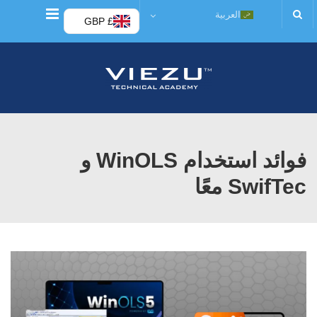
قائمة
العربية
£ GBP
فوائد استخدام WinOLS و
SwifTec معًا