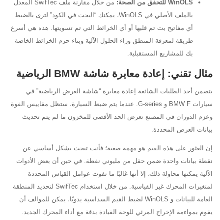
WinOLS للتحقق من الصحة:
من خلال مقارنة ملف SwifTec المعدل
بالملف الأصلي في WinOLS، يمكنك “البحث في الكود” لترى بالضبط
أي مفاتيح بت تم قلبها أو أي الخرائط التي تم تسويتها. هذه هي أسرع
طريقة لمعرفة المنطق وراء الحلول الآلية وبناء حزم الخرائط الخاصة
بك للمشاريع المستقبلية.
مثال تقني: إعادة معايرة شاشة BMW الرياضية
يتضمن أحد الطلبات الشائعة إعادة معايرة “شاشة العرض الرياضية” في
سيارات BMW F و G-series. عندما يتم ضبط السيارة، ستظل مقاييس القوة
وعزم الدوران في المصنع تعرض الحد الأقصى للمخزون ما لم يتم تحديث
بيانات العرض المحددة.
إن العثور على هذه القيم هو مهمة صعبة؛ فأنت تبحث بشكل أساسي عن
نقطة بيانات واحدة ضمن حقل من مليوني نقطة. في حين أن بعض الأدوات
الآلية يمكنها محاولة ذلك، إلا أنها غالبًا ما تفوت عوامل القياس المحددة
لمتغيرات المحرك غير القياسية. من خلال استخدام SwifTec لتحديد المنطقة
العامة للبيانات و WinOLS لضبط القيم السداسية يدويًا، يمكن للموالف أن
يقوم بمواءمة الإخراج المرئي للوحة القيادة بدقة مع أداء المحرك الجديد.