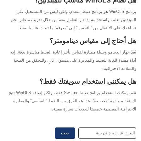
هل نظام WinOLS مناسب للمبتدئين؟
برنامج WinOLS هو برنامج ضبط متقدم، ولكن ليس من المستحيل على
المبتدئين تعلمه واستخدامه إذا تم التعامل معه من خلال تدريب منظم. نحن
نساعدك على الانتقال من “التخمين” إلى “معرفة” ما تبحث عنه بالضبط.
هل أحتاج إلى مقياس دينامومتر؟
يُعدّ جهاز الدينامو وسيلة ممتازة لقياس تأثير إعادة الضبط مباشرةً بدقة. إنه
أداة مفيدة للغاية للضبط والمعايرة على مستوى عالٍ، وللتحقق من الصحة
والسلامة الاحترافية.
هل يمكنني استخدام سويفتك فقط؟
نعم، يمكنك استخدام برنامج ضبط SwifTec فقط، ولكن إضافة WinOLS تتيح
لك تقديم خدمة “مخصصة”. هذا هو الفرق بين الضبط “القياسي” والمعايرة
الاحترافية المصممة خصيصًا لتعديلات سيارة معينة.
بحث