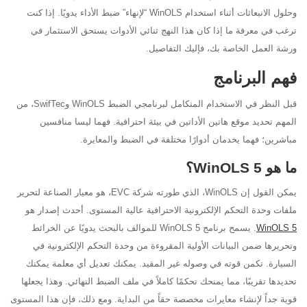
وحلول الانبعاثات أثناء استخدام WinOLS “لإنهاء” ضبط الأداء يدويًا. إذا كنت
ترغب في معرفة ما إذا كان هذا النهج ثنائي الأدوات يستحق الاستثمار في
ورشة العمل الخاصة بك، فإليك التفاصيل.
فهم البرنامج
قبل النظر في الاستخدام المتكامل لبرنامجي الضبط WinOLS وSwifTec، من
المهم تحديد موقع هاتين الأداتين في بيئة احترافية. فهما ليسا منافسين
مباشرين؛ فهما يخدمان أدوارًا مختلفة في الضبط والمعايرة.
ما هو WinOLS 5؟
يمكن القول إن WinOLS، الذي طورته شركة EVC، هو معيار الصناعة لتحرير
ملفات وحدة التحكم الإلكترونية الاحترافية عالية المستوى. أحدث إصدار هو
WinOLS 5
. يسمح برنامج WinOLS 5 للموالف بالبحث يدويًا عن الخرائط
وتحريرها ضمن البيانات الأولية المقروءة من وحدة التحكم الإلكترونية في
السيارة. تكمن قوته في وصوله غير المقيد. يمكنك تعديل أي معلمة يمكنك
تحديدها تقريبًا، مما يمنحك تحكمًا كاملاً في ملف الضبط النهائي. وهذا يجعلها
قوية جداً لإنشاء معايرات مخصصة حقاً من البداية. ومع ذلك، فإن هذا المستوى