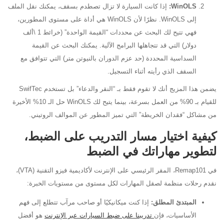
WinOLS:
إذا كانت السيارة لا تزال تصطدم بسقف، يمكنك نقل الملف
إلى WinOLS. نظرًا لأن WinOLS هي أداة على مستوى المطورين،
فهي تتيح لك البحث عن محددات “القيمة الواحدة” (خرائط 1 \ألف
دولار) التي قد تتجاهلها البرامج الآلية. يمكنك البحث عن القيمة
السداسية المحددة (حد عزم الدوران بالنيوتن متر) التي تتوافق مع
السقف الذي رأيته أثناء التسجيل.
يضمن هذا المزيج أنك لا تقوم فقط بـ “النقر والدعاء” بل تستخدم SwifTec
للقيام بـ 90% من العمل بسرعة، بينما يتيح لك WinOLS حل الـ 10% الأخيرة
من مشاكل “فقدان الخريطة” التي تميز المطور عن الموالف الروتيني.
كيفية اختيار مسار التدريب على الضبط،
لتطوير مهاراتك في الضبط
في Remap101، المقر الرئيسي على الإنترنت لأكاديمية فيزو التقنية (VTA)،
نقدم رحلات منظمة لصقل المهارات لكل مستوى من مستويات الخبرة:
المبتدئ المطلق:
إذا كنت ميكانيكيًا أو صاحب مرآب تتطلع إلى فهم
الأساسيات، فإن
تدريبنا على ضبط السيارات عبر الإنترنت
هو أفضل