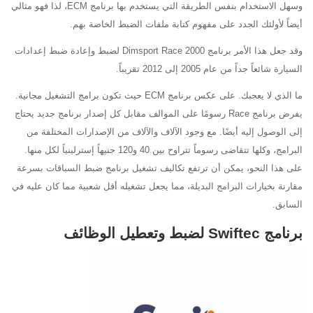
وسهل الاستخدام بنفس الطريقة التي يستخدم بها برنامج ECM، لذا فهو مثالي
أيضاً لأولئك الجدد على مفهوم كتابة ملفات الضبط الخاصة بهم.
وقد جعل هذا الأمر برنامج Dimsport Race 2000 لضبط وإعادة ضبط إعدادات
السيارة شائعاً جداً من عام 2005 إلى 2012 تقريباً.
ما الذي لا يعجبك. على عكس برنامج ECM حيث تكون برامج التشغيل مجانية.
يفرض برنامج Race رسومًا على الموالف مقابل كل إصدار برنامج جديد يحتاج
إلى الوصول إليه أيضًا. مع وجود الآلاف والآلاف من الإصدارات المختلفة من
البرامج، وكلها تتقاضى رسوماً تتراوح بين 40 و120 جنيهاً إسترلينياً لكل منها.
على هذا النحو، يمكن أن ترتفع تكاليف تشغيل برنامج ضبط السباقات بسرعة
مقارنة بخيارات البرامج البديلة، مما يجعل تشغيله أقل شعبية مما كان عليه في
السابق.
برنامج Swiftec لضبط وتعطيل الوظائف