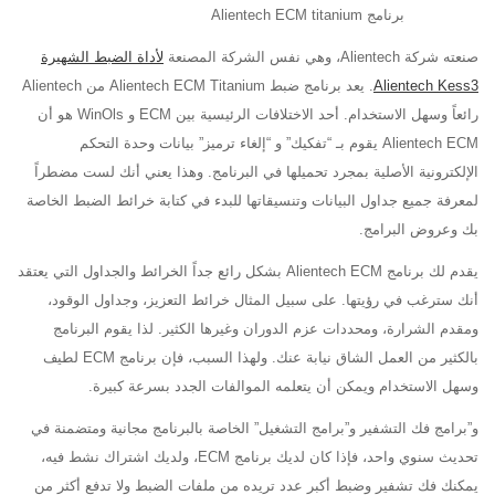
برنامج Alientech ECM titanium
صنعته شركة Alientech، وهي نفس الشركة المصنعة
لأداة الضبط الشهيرة
Alientech Kess3
. يعد برنامج ضبط Alientech ECM Titanium من Alientech
رائعاً وسهل الاستخدام. أحد الاختلافات الرئيسية بين ECM و WinOls هو أن
Alientech ECM
يقوم بـ “تفكيك” و “إلغاء ترميز” بيانات وحدة التحكم
الإلكترونية الأصلية بمجرد تحميلها في البرنامج. وهذا يعني أنك لست مضطراً
لمعرفة جميع جداول البيانات وتنسيقاتها للبدء في كتابة خرائط الضبط الخاصة
بك وعروض البرامج.
يقدم لك برنامج Alientech ECM بشكل رائع جداً الخرائط والجداول التي يعتقد
أنك سترغب في رؤيتها. على سبيل المثال خرائط التعزيز، وجداول الوقود،
ومقدم الشرارة، ومحددات عزم الدوران وغيرها الكثير. لذا يقوم البرنامج
بالكثير من العمل الشاق نيابة عنك. ولهذا السبب، فإن برنامج ECM لطيف
وسهل الاستخدام ويمكن أن يتعلمه الموالفات الجدد بسرعة كبيرة.
و”برامج فك التشفير و”برامج التشغيل” الخاصة بالبرنامج مجانية ومتضمنة في
تحديث سنوي واحد، فإذا كان لديك برنامج ECM، ولديك اشتراك نشط فيه،
يمكنك فك تشفير وضبط أكبر عدد تريده من ملفات الضبط ولا تدفع أكثر من