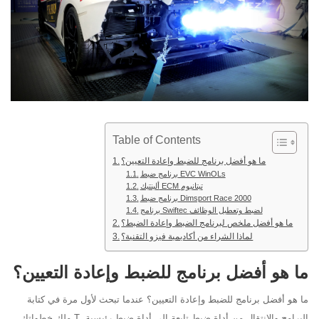
Table of Contents
ما هو أفضل برنامج للضبط وإعادة التعيين؟
برنامج ضبط EVC WinOLs
ألينتيك ECM تيتانيوم
برنامج ضبط Dimsport Race 2000
برنامج Swiftec لضبط وتعطيل الوظائف
ما هو أفضل ملخص لبرنامج الضبط وإعادة الضبط؟
لماذا الشراء من أكاديمية فيزو التقنية؟
ما هو أفضل برنامج للضبط وإعادة التعيين؟
ما هو أفضل برنامج للضبط وإعادة التعيين؟ عندما تبحث لأول مرة في كتابة
البرامج والانتقال من أداة ضبط تابعة إلى أداة ضبط رئيسية. T ملك خطواتك