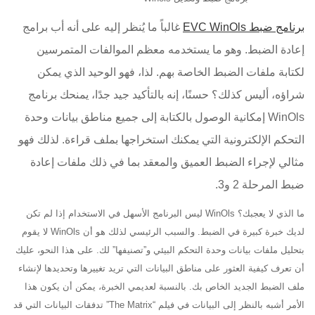
برنامج ضبط EVC WinOls
غالباً ما يُنظر إليه على أنه أب برامج
إعادة الضبط. وهو ما يستخدمه معظم الموالفات المتمرسين
لكتابة ملفات الضبط الخاصة بهم. لذا، فهو الوحيد الذي يمكن
شراؤه، أليس كذلك؟ حسنًا، إنه بالتأكيد جيد جدًا، يمنحك برنامج
WinOls إمكانية الوصول بالكتابة إلى جميع مناطق بيانات وحدة
التحكم الإلكترونية التي يمكنك استخراجها بملف قراءة. لذلك فهو
مثالي لإجراء الضبط العميق والمعقد بما في ذلك ملفات إعادة
ضبط المرحلة 2 و3.
ما الذي لا يعجبك؟ WinOls ليس البرنامج الأسهل في الاستخدام إذا لم تكن
لديك خبرة كبيرة في الضبط. والسبب الرئيسي لذلك هو أن WinOls لا يقوم
بتحليل ملفات بيانات وحدة التحكم البيئي و”تصنيفها” لك. على هذا النحو، عليك
أن تعرف كيفية العثور على مناطق البيانات التي تريد تغييرها وتحديدها لإنشاء
ملف الضبط الجديد الخاص بك. بالنسبة لعديمي الخبرة، يمكن أن يكون هذا
الأمر أشبه بالنظر إلى البيانات في فيلم “The Matrix” تدفقات البيانات التي قد