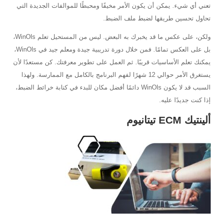
تعني أي شيء. يمكن أن يكون الأمر مخيفًا ومحبطًا للموالفات الجديدة التي
تحاول تحسين طريقها لضبط ملف الضبط.
ولكن، على عكس ما قد يخبرك به البعض. ليس من المستحيل تعلم WinOls،
بل على العكس تمامًا. فمن خلال دورة تدريبية جيدة ومعلم جيد في WinOls،
يمكنك تعلم الأساسيات قريبًا. ثم العمل على تطوير معرفتك. كن مستعدًا لأن
يستغرق الأمر حوالي 12 شهرًا لفهم البرنامج بالكامل مع الممارسة. ولهذا
السبب قد لا يكون WinOls دائمًا أفضل مكان للبدء في كتابة خرائط الضبط،
إذا كنت جديدًا عليه.
ألينتيك ECM تيتانيوم