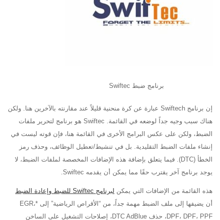
برنامج ضبط Swiftec
إن برنامج Swiftech عبارة عن كرة منحنية قليلاً عند مقارنته بالآخرين هنا. ولكن
هناك سبب وجيه جداً لوضعه في القائمة. Swiftec هو برنامج لتحرير ملفات
الضبط، ولكن على عكس البرامج الأخرى في القائمة هنا، فإن قوته ليست في
إنشاء ملفات الضبط التقليدية. بل في تنشيط/تعطيل الوظائف، وحذف رمز
الخطأ (DTC). فيما يتعلق بإضافة هذه الإضافات المخصصة لملفات الضبط، لا
يوجد برنامج آخر يقترب حقًا مما يمكن أن يقدمه Swiftec.
هذه القائمة من الإضافات التي يمكن
لبرنامج Swiftec للضبط وإعادة الضبط
أن يضيفها إلى ملف الضبط مهمة جداً، من “الأقراص الرياضية” إلى *EGR،
DPF، DPF، PPF، حذف DTC AdBlue، إصلاحات التشغيل على الساخن