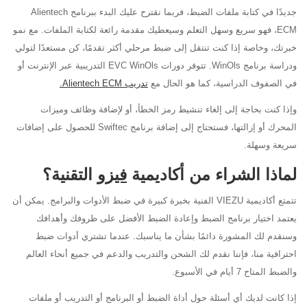
جديدًا في كتابة ملفات الضبط، فربما نقترح عليك البدء ببرنامج Alientech
ECM، فهو سريع وسهل التعلم وسيعطيك مقدمة رائعة لكتابة الملفات. مع نمو
خبرتك، وخاصة إذا كنت تنتقل إلى ضبط مرحلي أكثر تقدمًا، كن مستعدًا لتولي
ودراسة برنامج WinOls. تتوفر دورات EVC WinOls التدريبية عبر الإنترنت أو
في الصفوف الدراسية، كما هو الحال مع
تدريب Alientech ECM.
وإذا كنت بحاجة إلى إلغاء تنشيط رمز الخطأ، أو لإضافة وظائف وميزات
المحرك أو إزالتها، فستحتاج إلى إضافة برنامج Swiftec للحصول على إضافات
سريعة وسهلة.
لماذا الشراء من أكاديمية
فيزو
التقنية؟
تتمتع أكاديمية VIEZU الفنية بخبرة كبيرة في ضبط الأدوات والبرامج. يمكن أن
يعتمد اختيار برنامج الضبط وإعادة الضبط الأفضل على ظروفك وأهدافك
وسنقدم لك المشورة دائمًا بشأن ما يناسبك. عندما تشتري أدوات ضبط
احترافية منا، فإننا نقدم لك الشحن والتدريب والدعم في جميع أنحاء العالم
والضبط المتاح 7 أيام في الأسبوع.
إذا كانت لديك أي أسئلة حول أداة الضبط أو البرنامج أو التدريب أو ملفات