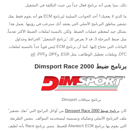
ذلك، مما يعني أنه برنامج فعال جداً من حيث التكلفة في التشغيل.
ما الذي لا يعجبك؟ أحد الجوانب السلبية لبرنامج ECM هو أنه يقوم فقط بفك
تشفير مناطق البرنامج الأصلي التي يعتقد أنك سترغب في رؤيتها. يعمل هذا
بشكل جيد لمعظم عمليات الضبط. ولكن بالنسبة لملفات الضبط الأكثر تقدماً،
مثل ضبط المرحلة 3، قد لا يعرض لك “برنامج التشغيل” الخرائط وجداول
البيانات التي تحتاج إليها. كما أن برنامج ECM ليس قوياً جداً بالنسبة لملفات
DTC، وملفات تعطيل الوظائف، مثل EGR، وDPF، وPPF، إلخ.
برنامج ضبط Dimsport Race 2000
برنامج سباقات Dimsport
كان
برنامج ضبط Dimsport Race 2000
من أوائل البرامج التي “تفك تشفير”
ملف البرنامج الأصلي وتفكيكه وتسميته ليستخدمه الموالف. بنفس الطريقة
التي يقوم بها برنامج Alientech ECM للضبط. يتميز برنامج Race بأنه لطيف