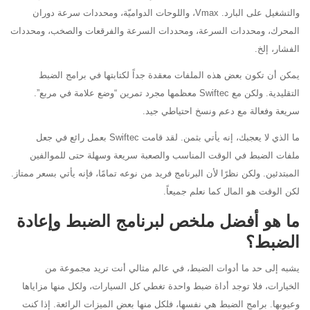
والتشغيل على البارد. Vmax، واللوحات الدواميّة، ومحددات سرعة دوران
المحرك، ومحددات السرعة، ومحددات السرعة والفرقعات والصخب، ومحددات
الفشار، إلخ.
يمكن أن تكون بعض هذه الملفات معقدة جداً لكتابتها في برامج الضبط
التقليدية. ولكن مع Swiftec معظمها مجرد تمرين “وضع علامة في مربع”.
سريعة وفعالة مع دعم ونسخ احتياطي جيد.
ما الذي لا يعجبك، إنه يأتي بثمن. لقد قامت Swiftec بعمل رائع في جعل
ملفات الضبط في الوقت المناسب والصعبة سريعة وسهلة حتى للموالفين
المبتدئين. ولكن نظرًا لأن البرنامج فريد من نوعه تمامًا، فإنه يأتي بسعر ممتاز.
لكن الوقت هو المال كما نعلم جميعاً.
ما هو أفضل ملخص لبرنامج الضبط وإعادة
الضبط؟
يشبه إلى حد ما أدوات الضبط، في عالم مثالي أنت تريد مجموعة من
الخيارات، فلا توجد أداة ضبط واحدة تغطي كل السيارات، ولكل منها مزاياها
وعيوبها. برامج الضبط هي نفسها، فلكل منها بعض الميزات الرائعة. إذا كنت