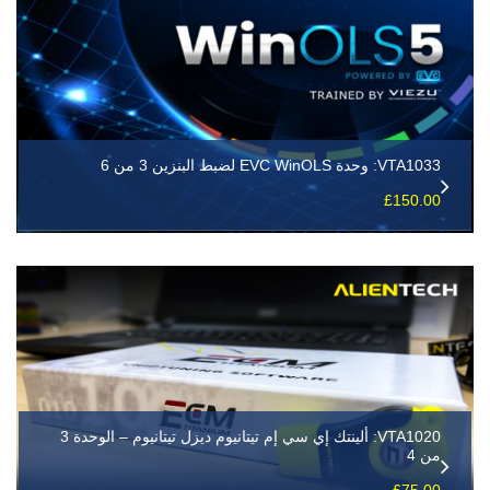
VTA1033: وحدة EVC WinOLS لضبط البنزين 3 من 6
£
150.00
VTA1020: ألينتك إي سي إم تيتانيوم ديزل تيتانيوم – الوحدة 3
من 4
£
75.00