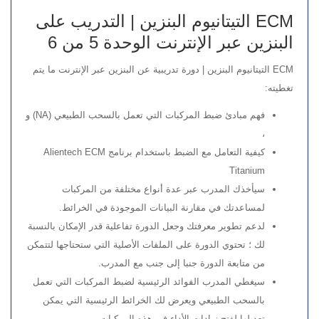
ECM التيتانيوم البنزين | التدريب على
البنزين عبر الإنترنت الوحدة 5 من 6
ECM التيتانيوم البنزين | دورة تدريبية عن البنزين عبر الإنترنت ما يتم
تغطيته:
فهم مبادئ ضبط المركبات التي تعمل بالسحب الطبيعي (NA) و
،
كيفية التعامل مع الضبط باستخدام برنامج Alientech ECM
Titanium
سيأخذك المدرب عبر عدة أنواع مختلفة من المركبات
لمساعدتك في مقارنة البيانات الموجودة في الخرائط.
لدعم تطوير معرفتك وجعل الدورة تفاعلية قدر الإمكان بالنسبة
لك ؛ تحتوي الدورة على الملفات الأصلية التي ستحتاجها لتتمكن
من متابعة الدورة جنبا إلى جنب مع المدرب.
سيغطي المدرب الفوائد الرئيسية لضبط المركبات التي تعمل
بالسحب الطبيعي ويعرض لك الخرائط الرئيسية التي يمكن
تعديلها لفتح زيادات الأداء في هذه المركبات