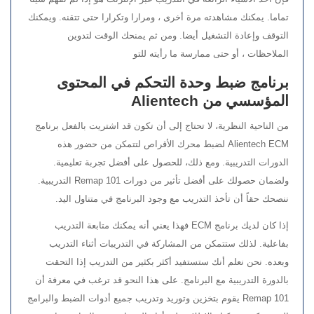
تماما. يمكنك مشاهدته مرة أخرى ، ومرارا وتكرارا حتى تتقنه. ويمكنك
التوقف وإعادة التشغيل أيضا. ومن ثم يمنحك الوقت لتدوين
الملاحظات ، أو حتى ممارسة ما رأيته للتو
برنامج ضبط وحدة التحكم في المحتوى
المؤسسي من Alientech
من الناحية النظرية، لا تحتاج إلى أن تكون قد اشتريت بالفعل برنامج
Alientech ECM لضبط محرك الأقراص لتتمكن من حضور هذه
الدورات التدريبية. ومع ذلك، للحصول على أفضل تجربة تعليمية.
ولضمان حصولك على أفضل تأثير من دورات Remap 101 التدريبية.
ننصحك حقاً أن تأخذ التدريب مع وجود البرنامج في متناول اليد.
إذا كان لديك برنامج ECM فهذا يعني أنه يمكنك متابعة التدريب
بفاعلية. لذلك ستتمكن من المشاركة في التدريبات أثناء التدريب
وبعده. نحن نعلم أنك ستستفيد أكثر بكثير من التدريب إذا التحقت
بالدورة التدريبية مع البرنامج. على هذا النحو قد ترغب في معرفة أن
Remap 101 يقوم بتخزين وتوريد وتدريب جميع أدوات الضبط والبرامج