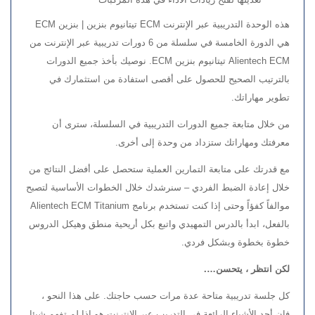
هذه الوحدة التدريبية عبر الإنترنت ECM تيتانيوم بنزين | بنزين ECM
هي الدورة الخامسة في سلسلة من 6 دورات تدريبية عبر الإنترنت من
Alientech ECM تيتانيوم بنزين ECM. نوصيك بأخذ جميع الدورات
بالترتيب الصحيح للحصول على أقصى استفادة من استثمارك في
تطوير مهاراتك.
من خلال متابعة جميع الدورات التدريبية في السلسلة، سترى أن
معرفتك ومهاراتك ستزداد من وحدة إلى أخرى.
مع قدرتك على متابعة التمارين العملية ستحصل على أفضل النتائج من
خلال إعادة الضبط الفردي – سنرشدك خلال الخطوات الأساسية لتصبح
موالفاً كفؤاً وحتى إذا كنت تستخدم برنامج Alientech ECM Titanium
بالفعل، ابدأ بالدرس التمهيدي واتبع بكل أريحية منطق وهيكل الدروس
خطوة بخطوة وبشكل فردي.
لكن انتظر ، يتحسن….
كل جلسة تدريبية متاحة عدة مرات حسب حاجتك. على هذا النحو ،
فإن أحد الأشياء الرائعة في التدريب عبر الإنترنت هو إذا لم تفهم شيئا