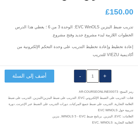
£
150.00
تدريب ضبط البنزين EVC WinOLS: الوحدة 3 من 6 ؛ يغطي هذا الدرس
الخطوات اللازمة لبدء مشروع جديد وفتح مشروع.
إعادة تخطيط وإعادة تخطيط التدريب على وحدة التحكم الإلكترونية من
أكاديمية VIEZU للتدريب
كمية
أضف إلى السلة
٪s
رمز المنتج:
AR-COURSEONLINE00073
فئات:
التدريب على الضبط الإلكتروني EVC
,
التدريب على ضبط البنزين/البنزين
,
التدريب على ضبط
العلامة التجارية
,
التدريب على ضبط جميع المركبات
,
دورات التدريب على الضبط عبر الإنترنت
,
دورة
تدريبية حول EVC WINOLS
العلامات:
EVC
,
البنزين
,
برنامج ضبط WINOLS 5 - EVC
,
بنزين
العلامة التجارية:
WINOLS
,
EVC