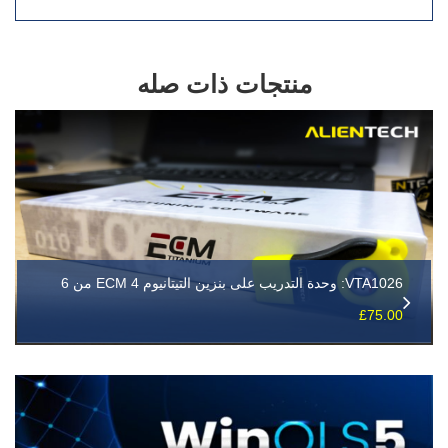
منتجات ذات صله
VTA1026: وحدة التدريب على بنزين التيتانيوم ECM 4 من 6
£
75.00