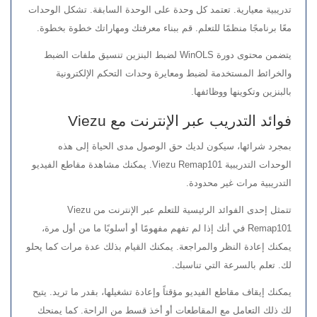
تدريبية معيارية. تعتمد كل وحدة على الوحدة السابقة. تشكل الوحدات
معًا برنامجًا منظمًا للتعلم. قم ببناء معرفتك ومهاراتك خطوة بخطوة.
يتضمن محتوى دورة WinOLS لضبط البنزين تنسيق ملفات الضبط
والخرائط المستخدمة لضبط ومعايرة وحدات التحكم الإلكترونية
بالبنزين وتكوينها ووظائفها.
فوائد التدريب عبر الإنترنت مع Viezu
بمجرد شرائها، سيكون لديك حق الوصول مدى الحياة إلى هذه
الوحدات التدريبية Viezu Remap101. يمكنك مشاهدة مقاطع الفيديو
التدريبية مرات غير محدودة.
تتمثل إحدى الفوائد الرئيسية للتعلم عبر الإنترنت من Viezu
Remap101 في أنك إذا لم تفهم مفهومًا أو أسلوبًا ما من أول مرة،
يمكنك إعادة النظر والمراجعة. يمكنك القيام بذلك عدة مرات كما يحلو
لك. تعلم بالسرعة التي تناسبك.
يمكنك إيقاف مقاطع الفيديو مؤقتاً وإعادة تشغيلها، بقدر ما تريد. يتيح
لك ذلك التعامل مع المقاطعات أو أخذ قسط من الراحة. كما يمنحك