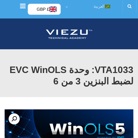
قائمة
العربية
£ GBP
VTA1033: وحدة EVC WinOLS
لضبط البنزين 3 من 6