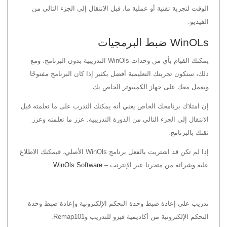
الوقت لتجربة تقنية أو عملية ما، قبل الانتقال إلى الجزء التالي من
الفيديو.
WinOLs ضبط البرمجيات
يمكنك القيام بأي من وحدات WinOls التدريبية بدون البرنامج. ومع
ذلك، ستكون تجربتك التعليمية أفضل بكثير إذا كان البرنامج مفتوحًا
ويعمل معك على جهاز الكمبيوتر الخاص بك.
إن امتلاك برنامجك الخاص يعني أنه يمكنك التدرب على ما تعلمته قبل
الانتقال إلى الجزء التالي من الدورة التدريبية. عزز ما تعلمته وعزز
ثقتك بالبرنامج.
إذا لم تكن قد اشتريت بالفعل برنامج WinOls الأصلي، فيمكنك الاطلاع
عليه وشرائه من متجرنا عبر الإنترنت –
WinOls Software
.
تدريب على إعادة ضبط وحدة التحكم الإلكترونية وإعادة ضبط وحدة
التحكم الإلكترونية من أكاديمية فيزو للتدريب وRemap101.