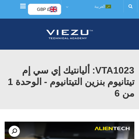
قائمة
العربية
£ GBP
VTA1023: أليانتيك إي سي إم
تيتانيوم بنزين التيتانيوم - الوحدة 1
من 6