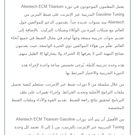
يعمل المعلمون الموجودون في دورة Alientech ECM Titanium
Gasoline Tuning التدريبية عبر الإنترنت على ضبط البنزين من
Alientech منذ سنوات عديدة جداً. يقدمون الدعم للموالفين حول
العالم مع شبكات كبيرة من الوكلاء وشبكات التركيب. بالإضافة إلى
تقديم ندوات تدريبية ممتعة وجهاً لوجه في مجال الضبط في جميع أنحاء
العالم. تعلّم من هؤلاء الموالفين ذوي الخبرة الواسعة، حيث يقدمون
نصائح المهنة التي لا يعرفها إلا الخبراء، ولا يشاركها إلا القليل منهم.
هذه وحدة تدريبية كاملة، يُرجى تخصيص ساعة واحدة لإجراء هذه
الدورة التدريبية والاختبار المرتبط بها.
من خلال سلسلة من 6 دورات ضبط عبر الإنترنت، ستتعلم كيفية تحميل
ملفات البرامج الأصلية وتحديد الخرائط. وإجراء تغييرات على ملف
البرنامج لتحقيق نتائج رائعة للضبط. تقديم القوة والأداء وملفات الضبط
المخصصة.
من الأفضل أن يتم أخذ دورات Alientech ECM Titanium Gasoline
Tuning التدريبية عبر الإنترنت بالترتيب، من 1 إلى 6. تعتمد كل وحدة
تدريبية على المعرفة في الدورة السابقة. لذا حتى لو كنت قد