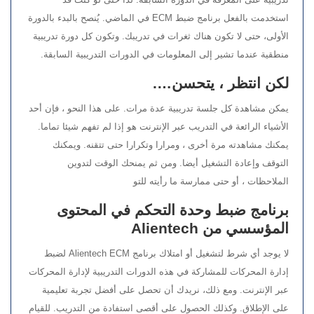
استخدمت بالفعل برنامج ضبط ECM في الماضي. يُنصح بالبدء بالدورة
الأولى، حتى لا تكون هناك ثغرات في تدريبك. وتكون كل دورة تدريبية
منطقية عندما تشير إلى المعلومات في الدورات التدريبية السابقة.
لكن انتظر ، يتحسن….
يمكن مشاهدة كل جلسة تدريبية عدة مرات. على هذا النحو ، فإن أحد
الأشياء الرائعة في التدريب عبر الإنترنت هو إذا لم تفهم شيئا تماما.
يمكنك مشاهدته مرة أخرى ، ومرارا وتكرارا حتى تتقنه. ويمكنك
التوقف وإعادة التشغيل أيضا. ومن ثم يمنحك الوقت لتدوين
الملاحظات ، أو حتى ممارسة ما رأيته للتو
برنامج ضبط وحدة التحكم في المحتوى
المؤسسي من Alientech
لا يوجد أي شرط لتشغيل أو امتلاك برنامج Alientech ECM لضبط
إدارة المحركات للمشاركة في هذه الدورات التدريبية لإدارة المحركات
عبر الإنترنت. ومع ذلك، نريدك أن تحصل على أفضل تجربة تعليمية
على الإطلاق. وكذلك الحصول على أقصى استفادة من التدريب. للقيام