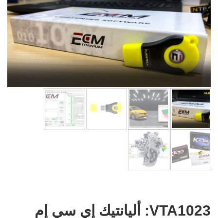
VTA1023: أليانتيك إي سي إم