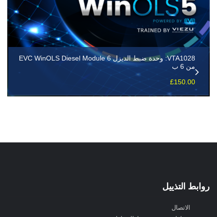
VTA1028: وحدة ضبط الديزل EVC WinOLS Diesel Module 6
من 6 ب
£
150.00
روابط التذييل
الاتصال