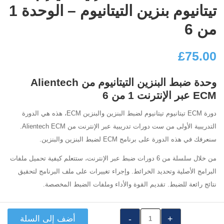
تيتانيوم بنزين التيتانيوم – الوحدة 1
من 6
£
75.00
وحدة ضبط البنزين التيتانيوم من Alientech
ECM عبر الإنترنت 1 من 6
دورة ECM تيتانيوم تيتانيوم لضبط البنزين والبنزين ECM، هذه هي الدورة
التدريبية الأولى من ست دورات تدريبية عبر الإنترنت من Alientech ECM.
سنعرفك في هذه الدورة على برنامج ECM لضبط البنزين والبنزين.
من خلال سلسلة من 6 دورات ضبط عبر الإنترنت، ستتعلم كيفية تحميل ملفات
البرامج الأصلية وتحديد الخرائط. وإجراء تغييرات على ملف البرنامج لتحقيق
نتائج رائعة للضبط. تقديم القوة والأداء وملفات الضبط المخصصة.
كمية
أضف إلى السلة