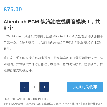
£
75.00
Alientech ECM 钛汽油在线调音模块 1，共
6 个
ECM Titanium 汽油改装培训，这是 Alientech ECM 六次在线培训课程中
的第一次。在这些课程中，我们将向您介绍用于汽油和汽油调校的 ECM
软件。
通过这一系列的 6 个在线改装课程，您将学会如何加载原始软件文件、识
别地图。并对软件文件进行修改，以达到出色的改装效果。提供动力、性
能和自定义调校文件。
VTA1023：
添加到购物车
Alientech
ECM
SKU：
ZH-HANS-COURSEONLINE00050
钛
类别：
ECM 钛培训
,
品牌调整培训
,
在线调校培训课程
,
外星人科技
,
所有车辆改装培训
,
汽油/