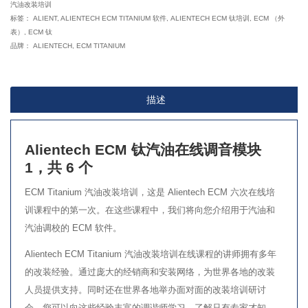
汽油改装培训
汽
标签：
ALIENT
,
ALIENTECH ECM TITANIUM 软件
,
ALIENTECH ECM 钛培训
,
ECM （外
油
表）
,
ECM 钛
-
品牌：
ALIENTECH
,
ECM TITANIUM
模
块
1
描述
of
6
Alientech ECM 钛汽油在线调音模块
数
1，共 6 个
量
ECM Titanium 汽油改装培训，这是 Alientech ECM 六次在线培
训课程中的第一次。在这些课程中，我们将向您介绍用于汽油和
汽油调校的 ECM 软件。
Alientech ECM Titanium 汽油改装培训在线课程的讲师拥有多年
的改装经验。通过庞大的经销商和安装网络，为世界各地的改装
人员提供支持。同时还在世界各地举办面对面的改装培训研讨
会。您可以向这些经验丰富的调谐师学习，了解只有专家才知