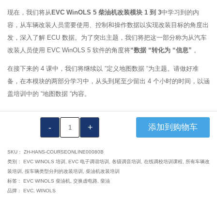
现在，我们将从
EVC WinOLS 5 柴油机改装模块 1 到 3
中学习到的内
容，从车辆改装人员需要使用、控制和操作数据以实现改装目标的角度出
发，深入了解 ECU 数据。为了突出主题，我们将把这一部分称为从汽车
改装人员使用 EVC WinOLS 5 软件的角度将
“数据 “转化为 “信息”
。
在接下来的 4 课中，我们将继续以 “定义地图数据 “为主题。请做好准
备，在本模块的两部分学习中，从头到尾至少留出 4 个小时的时间，以涵
盖培训中的 “地图数据 “内容。
VTA1017：
添加到购物车
EVC
WinOLS
SKU：
ZH-HANS-COURSEONLINE00080B
柴
类别：
EVC WINOLS 培训
,
EVC 电子调谐培训
,
各级调音培训
,
在线调校培训课程
,
所有车辆改
装培训
,
按车辆类型分列的改装培训
,
柴油机改装培训
油
标签：
EVC WINOLS 柴油机
,
交换虚电路
,
柴油
机
品牌：
EVC
,
WINOLS
调
试