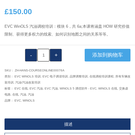
£
150.00
EVC WinOLS 汽油调校培训：模块 6，共 6a;本课将涵盖 H
OW 研究价值
限制、获得更多权力的线索、如何识别地图之间的关系等等。
VTA1039：
添加到购物车
EVC
WinOLS
SKU：
ZH-HANS-COURSEONLINE00076A
汽
类别：
EVC WINOLS 培训
,
EVC 电子调谐培训
,
品牌调整培训
,
在线调校培训课程
,
所有车辆改
装培训
,
汽油/汽油改装培训
油
标签：
EVC 在线
,
EVC 汽油
,
EVC 汽油
,
WINOLS 5 调优软件 - EVC
,
WINOLS 在线
,
交换虚
调
电路
,
在线
,
汽油
,
汽油
试
品牌：
EVC
,
WINOLS
模
块
6
描述
之