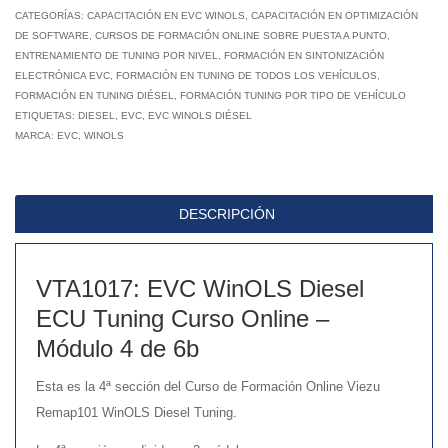
ajuste
CATEGORÍAS:
CAPACITACIÓN EN EVC WINOLS
,
CAPACITACIÓN EN OPTIMIZACIÓN
DE SOFTWARE
,
CURSOS DE FORMACIÓN ONLINE SOBRE PUESTA A PUNTO
,
diésel
ENTRENAMIENTO DE TUNING POR NIVEL
,
FORMACIÓN EN SINTONIZACIÓN
EVC
ELECTRÓNICA EVC
,
FORMACIÓN EN TUNING DE TODOS LOS VEHÍCULOS
,
WinOLS
FORMACIÓN EN TUNING DIÉSEL
,
FORMACIÓN TUNING POR TIPO DE VEHÍCULO
ETIQUETAS:
DIESEL
4
,
EVC
,
EVC WINOLS DIÉSEL
MARCA:
EVC
,
WINOLS
de
6b
cantidad
DESCRIPCIÓN
VTA1017: EVC WinOLS Diesel
ECU Tuning Curso Online –
Módulo 4 de 6b
Esta es la 4ª sección del Curso de Formación Online Viezu
Remap101 WinOLS Diesel Tuning.