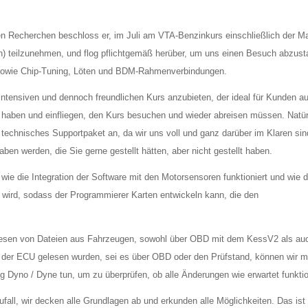
 Recherchen beschloss er, im Juli am VTA-Benzinkurs einschließlich der M
n) teilzunehmen, und flog pflichtgemäß herüber, um uns einen Besuch abzusta
sowie Chip-Tuning, Löten und BDM-Rahmenverbindungen.
intensiven und dennoch freundlichen Kurs anzubieten, der ideal für Kunden a
t haben und einfliegen, den Kurs besuchen und wieder abreisen müssen. Natür
 technisches Supportpaket an, da wir uns voll und ganz darüber im Klaren sin
en werden, die Sie gerne gestellt hätten, aber nicht gestellt haben.
wie die Integration der Software mit den Motorsensoren funktioniert und wie d
ert wird, sodass der Programmierer Karten entwickeln kann, die den
esen von Dateien aus Fahrzeugen, sowohl über OBD mit dem KessV2 als au
er ECU gelesen wurden, sei es über OBD oder den Prüfstand, können wir m
 Dyno / Dyne tun, um zu überprüfen, ob alle Änderungen wie erwartet funktio
all, wir decken alle Grundlagen ab und erkunden alle Möglichkeiten. Das ist