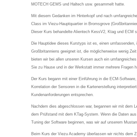
MOTECH GEMS und Haltech usw. gesammelt hatte.
Mit diesem Gedanken im Hinterkopf und nach umfangreichen
Class im Viezu-Hauptquartier in Bromsgrove (Großbritannie
Dieser Kurs behandelte Alientech KessV2, Ktag und ECM 
Die Hauptidee dieses Kurstyps ist es, einen umfassenden, 
Großbritanniens geeignet ist, die möglicherweise wenig Zei
bieten wir bei allen unseren Kursen auch ein umfangreiches
Sie zu Hause und in der Werkstatt immer mehrere Fragen hab
Der Kurs begann mit einer Einführung in die ECM-Software, 
Korrelation der Sensoren in die Kartenerstellung interpreti
Kundenanforderungen entsprechen.
Nachdem dies abgeschlossen war, begannen wir mit dem L
dem Prüfstand mit dem KTag-System. Wenn die Daten aus d
Tuning der Software beginnen, was wir auf unserem Mustang
Beim Kurs der Viezu Academy überlassen wir nichts dem Zuf