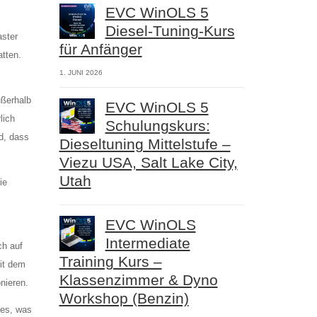
EVC WinOLS 5
Diesel-Tuning-Kurs
aster
für Anfänger
tten.
1. JUNI 2026
ußerhalb
EVC WinOLS 5
lich
Schulungskurs:
d, dass
Dieseltuning Mittelstufe –
Viezu USA, Salt Lake City,
Utah
ie
EVC WinOLS
Intermediate
ch auf
Training Kurs –
it dem
Klassenzimmer & Dyno
nieren.
Workshop (Benzin)
 es, was