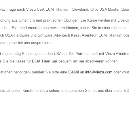
he Nachfrage nach Viezu USA ECM Titanium, Cleveland, Ohio USA Master Clas
chung aus Unterricht und praktischen Übungen. Die Kurse werden mit Live-D
dass Sie Ihre Lernerfahrung erweitern können, indem Sie in einer sicheren,
ch USA Hardware und Software, Alientech Kess, Alientech ECM Titanium ode
iese gerne bei uns ausprobieren.
t regelmäßig Schulungen in den USA an. Die Partnerschaft mit Viezu Alient
s Sie die Kurse für
ECM Titanium
bequem
online
absolvieren können.
ationen benötigen, senden Sie bitte eine E-Mail an
info@viezu.com
oder kont
 die aktuellen Kurstermine zu sehen, und sprechen Sie mit uns über unser E