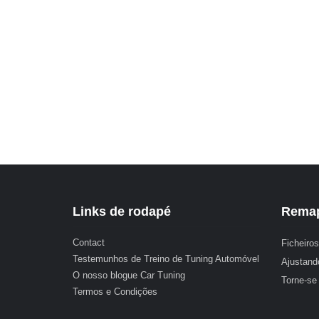
Links de rodapé
Remap
Contact
Ficheiros
Testemunhos de Treino de Tuning Automóvel
Ajustand
O nosso blogue Car Tuning
Torne-se
Termos e Condições