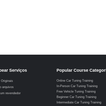
ear Serviços
Popular Course Categor
Online Car Tuning Training
 Originais
In-Person Car Tuning Training
o arquivos
Free Vehicle Tuning Training
 um revendedor
Beginner Car Tuning Training
Intermediate Car Tuning Training