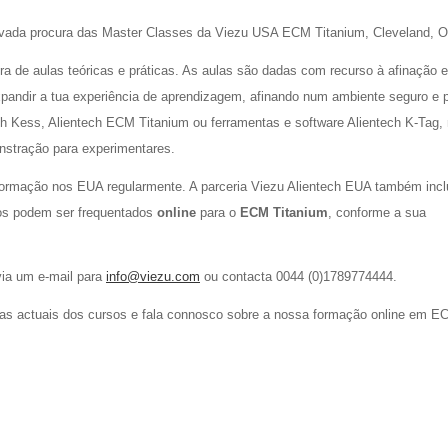
levada procura das Master Classes da Viezu USA ECM Titanium, Cleveland, 
 de aulas teóricas e práticas. As aulas são dadas com recurso à afinação
andir a tua experiência de aprendizagem, afinando num ambiente seguro e p
ch Kess, Alientech ECM Titanium ou ferramentas e software Alientech K-Tag, 
nstração para experimentares.
formação nos EUA regularmente. A parceria Viezu Alientech EUA também incl
sos podem ser frequentados
online
para o
ECM Titanium
, conforme a sua
via um e-mail para
info@viezu.com
ou contacta 0044 (0)1789774444.
as actuais dos cursos e fala connosco sobre a nossa formação online em E