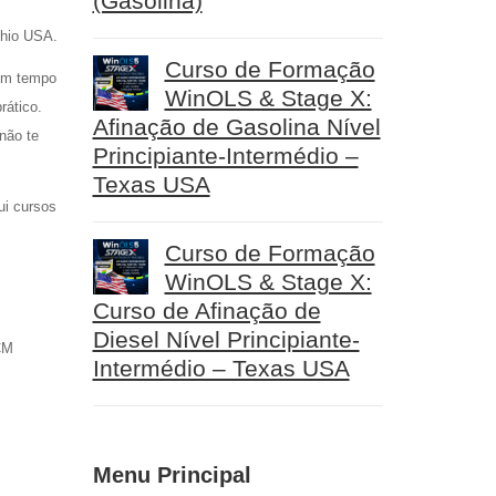
(Gasolina)
Ohio USA.
Curso de Formação
 em tempo
WinOLS & Stage X:
rático.
Afinação de Gasolina Nível
não te
Principiante-Intermédio –
Texas USA
ui cursos
Curso de Formação
WinOLS & Stage X:
Curso de Afinação de
Diesel Nível Principiante-
CM
Intermédio – Texas USA
Menu Principal