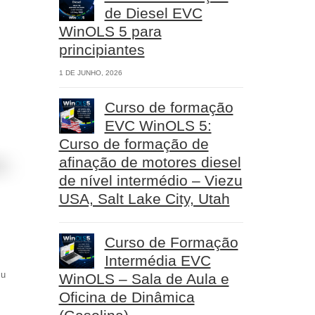
de Diesel EVC
WinOLS 5 para
principiantes
1 DE JUNHO, 2026
Curso de formação
EVC WinOLS 5:
Curso de formação de
afinação de motores diesel
de nível intermédio – Viezu
USA, Salt Lake City, Utah
Curso de Formação
Intermédia EVC
zu
WinOLS – Sala de Aula e
Oficina de Dinâmica