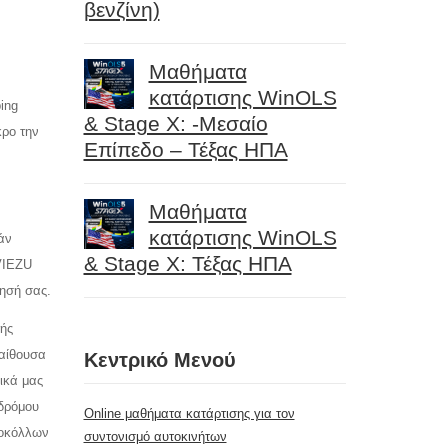
βενζίνη)
Μαθήματα
κατάρτισης WinOLS
ping
& Stage X: -Μεσαίο
κρο την
Επίπεδο – Τέξας ΗΠΑ
Μαθήματα
κατάρτισης WinOLS
άν
& Stage X: Τέξας ΗΠΑ
 VIEZU
ρησή σας.
φής
 αίθουσα
Κεντρικό Μενού
ικά μας
 δρόμου
Online μαθήματα κατάρτισης για τον
τοκόλλων
συντονισμό αυτοκινήτων