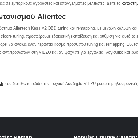
ις σε εμπορικούς αγοραστές και επαγγελματίες βελτιωτές. Δείτε το
κατάστη
ντονισμού Alientec
στημα Alientech Kess V2 OBD tuning και remapping, με μεγάλη κάλυψη και 
tricore tuning, προσφέρουμε εξαιρετική εκπαίδευση και ρύθμιση για αυτό το 
ορεί να ανοίξει έναν τεράστιο κόσμο πρόσθετου tuning και remapping. Συντο
 αντιπροσώπων στη VIEZU και αν ψάχνετε για εργαλεία, λογισμικό και εξο
ch
που διατίθενται εδώ στην Τεχνική Ακαδημία VIEZU μέσω της ηλεκτρονικής
σίες Remap
Popular Course Categor