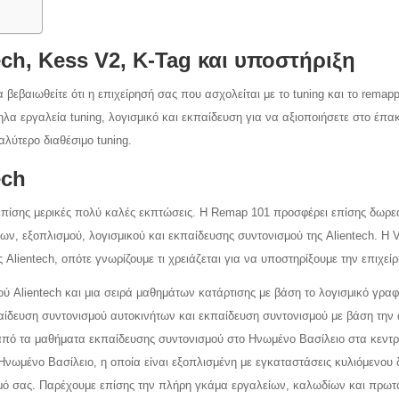
ch, Kess V2, K-Tag και υποστήριξη
α βεβαιωθείτε ότι η επιχείρησή σας που ασχολείται με το tuning και το remap
ηλα εργαλεία tuning, λογισμικό και εκπαίδευση για να αξιοποιήσετε στο έπα
λύτερο διαθέσιμο tuning.
ech
 επίσης μερικές πολύ καλές εκπτώσεις. Η Remap 101 προσφέρει επίσης δωρε
ίων, εξοπλισμού, λογισμικού και εκπαίδευσης συντονισμού της Alientech. Η
Alientech, οπότε γνωρίζουμε τι χρειάζεται για να υποστηρίξουμε την επιχεί
ύ Alientech και μια σειρά μαθημάτων κατάρτισης με βάση το λογισμικό γρα
αίδευση συντονισμού αυτοκινήτων και εκπαίδευση συντονισμού με βάση την
ό τα μαθήματα εκπαίδευσης συντονισμού στο Ηνωμένο Βασίλειο στα κεντρ
Ηνωμένο Βασίλειο, η οποία είναι εξοπλισμένη με εγκαταστάσεις κυλιόμενου
σμό σας. Παρέχουμε επίσης την πλήρη γκάμα εργαλείων, καλωδίων και πρω